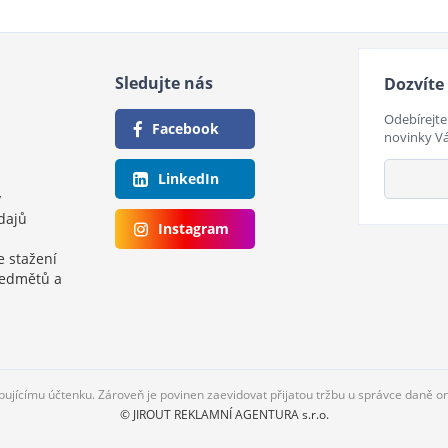
Sledujte nás
Dozvíte 
Odebírejte
Facebook
novinky V
LinkedIn
y
dajů
Instagram
e stažení
ředmětů a
upujícímu účtenku. Zároveň je povinen zaevidovat přijatou tržbu u správce daně o
© JIROUT REKLAMNÍ AGENTURA s.r.o.