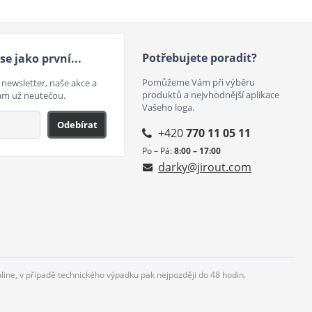
Potřebujete poradit?
se jako první...
Pomůžeme Vám při výběru
 newsletter, naše akce a
produktů a nejvhodnější aplikace
ám už neutečou.
Vašeho loga.
Odebírat
+420
770 11 05 11
Po – Pá:
8:00 – 17:00
darky@jirout.com
nline, v případě technického výpadku pak nejpozději do 48 hodin.