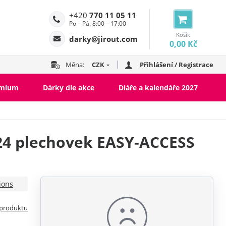
+420
770 11 05 11
Po – Pá: 8:00 – 17:00
Košík
darky@jirout.com
0,00 Kč
Měna:
CZK
Přihlášení / Registrace
emium
Dárky dle akce
Diáře a kalendáře 2027
24 plechovek EASY-ACCESS
ions
 produktu