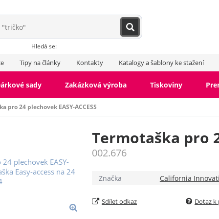
Hledá se:
ce
Tipy na články
Kontakty
Katalogy a šablony ke stažení
árkové sady
Zakázková výroba
Tiskoviny
Pr
ka pro 24 plechovek EASY-ACCESS
Termotaška pro 
002.676
Značka
California Innovat
Sdílet odkaz
Dotaz k