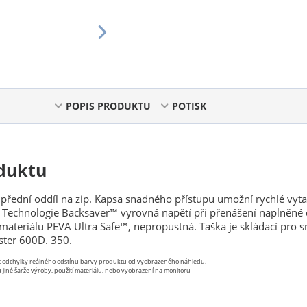
POPIS PRODUKTU
POTISK
duktu
 přední oddíl na zip. Kapsa snadného přístupu umožní rychlé vyta
 Technologie Backsaver™ vyrovná napětí při přenášení naplněné 
 materiálu PEVA Ultra Safe™, nepropustná. Taška je skládací pro 
ster 600D. 350.
st odchylky reálného odstínu barvy produktu od vyobrazeného náhledu.
 jiné šarže výroby, použití materiálu, nebo vyobrazení na monitoru