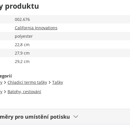
y produktu
002.676
California Innovations
polyester
22,8 cm
27,9 cm
29,2 cm
egorií
ty
Chladicí termo tašky
Tašky
ty
Batohy, cestování
ozměry
pro umístění potisku