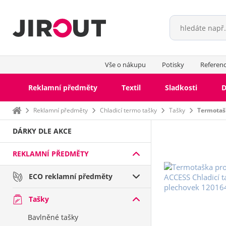
Vše o nákupu
Potisky
Referen
Reklamní předměty
Textil
Sladkosti
D
Domů
Reklamní předměty
Chladicí termo tašky
Tašky
Termotaš
DÁRKY DLE AKCE
REKLAMNÍ PŘEDMĚTY
ECO reklamní předměty
Tašky
Bavlněné tašky