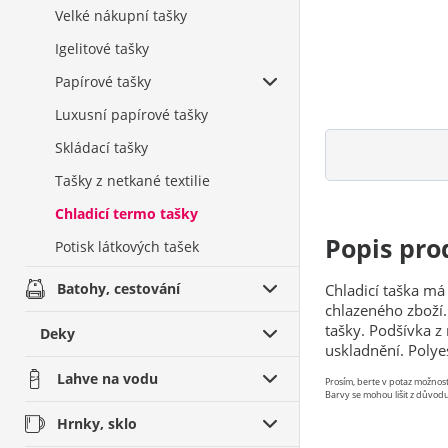
Velké nákupní tašky
Igelitové tašky
Papírové tašky
Luxusní papírové tašky
Skládací tašky
Tašky z netkané textilie
Chladicí termo tašky
Popis pro
Potisk látkových tašek
Batohy, cestování
Chladicí taška má
chlazeného zboží.
tašky. Podšívka z
Deky
uskladnění. Polye
Lahve na vodu
Prosím, berte v potaz možno
Barvy se mohou lišit z důvodu
Hrnky, sklo