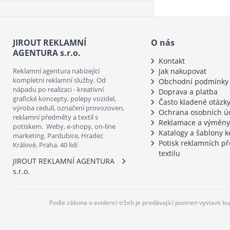
JIROUT REKLAMNÍ
O nás
AGENTURA s.r.o.
Kontakt
Reklamní agentura nabízející
Jak nakupovat
kompletní reklamní služby. Od
Obchodní podmínky
nápadu po realizaci - kreativní
Doprava a platba
grafické koncepty, polepy vozidel,
Často kladené otázk
výroba cedulí, označení provozoven,
Ochrana osobních ú
reklamní předměty a textil s
Reklamace a výměny
potiskem. Weby, e-shopy, on-line
Katalogy a šablony k
marketing. Pardubice, Hradec
Potisk reklamních p
Králové, Praha. 40 lidí
textilu
JIROUT REKLAMNÍ AGENTURA
s.r.o.
Podle zákona o evidenci tržeb je prodávající povinen vystavit k