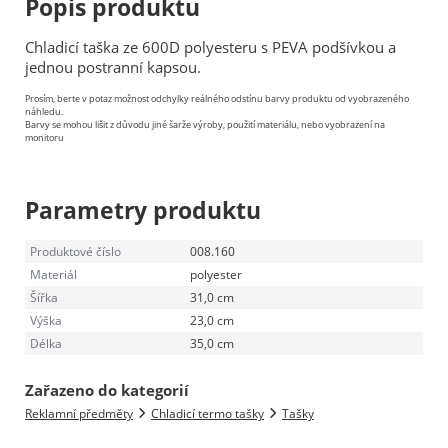
Popis produktu
Chladicí taška ze 600D polyesteru s PEVA podšívkou a
jednou postranní kapsou.
Prosím, berte v potaz možnost odchylky reálného odstínu barvy produktu od vyobrazeného
náhledu.
Barvy se mohou lišit z důvodu jiné šarže výroby, použití materiálu, nebo vyobrazení na
monitoru
Parametry produktu
Produktové číslo
008.160
Materiál
polyester
Šířka
31,0 cm
Výška
23,0 cm
Délka
35,0 cm
Zařazeno do kategorií
Reklamní předměty
Chladicí termo tašky
Tašky