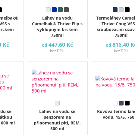
amelbak®
Láhev na vodu
Termoláhev Came
 VSS s
Camelbak® Thrive Flip s
Thrive Chug VSS
brčkem
výklopným brčkem
šroubovacím uzá
750ml
750ml
0 Kč
447,60 Kč
816,40 K
od
od
H
bez DPH
bez DPH
odu se
Láhev na vodu se
Kovová termo lah
zátkou
senzorem na
vodu, 15/5, 75
1000 ml
připomenutí pití, REM,
500 ml