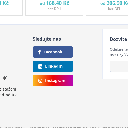
0 Kč
168,40 Kč
306,90 K
od
od
H
bez DPH
bez DPH
Sledujte nás
Dozvíte 
Odebírejte
Facebook
novinky V
LinkedIn
y
dajů
Instagram
e stažení
ředmětů a
upujícímu účtenku. Zároveň je povinen zaevidovat přijatou tržbu u správce daně o