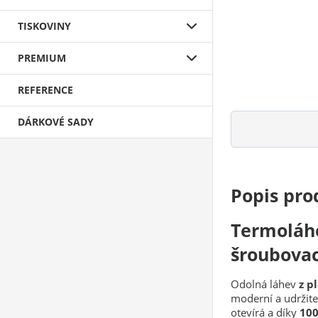
TISKOVINY
PREMIUM
REFERENCE
DÁRKOVÉ SADY
Popis pro
Termoláh
šroubova
Odolná láhev
z p
moderní a udržite
otevírá a díky
100