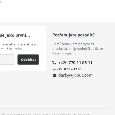
č
Potřebujete poradit?
se jako první...
Pomůžeme Vám při výběru
 newsletter, naše akce a
produktů a nejvhodnější aplikace
ám už neutečou.
Vašeho loga.
Odebírat
+420
770 11 05 11
Po – Pá:
8:00 – 17:00
darky@jirout.com
nline, v případě technického výpadku pak nejpozději do 48 hodin.