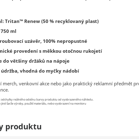
l: Tritan™ Renew (50 % recyklovaný plast)
 750 ml
šroubovací uzávěr, 100% nepropustné
mické provedení s měkkou otočnou rukojetí
e do většiny držáků na nápoje
 údržba, vhodná do myčky nádobí
ní merch, venkovní akce nebo jako praktický reklamní předmět pr
ance.
st odchylky reálného odstínu barvy produktu od vyobrazeného náhledu.
 jiné šarže výroby, použití materiálu, nebo vyobrazení na monitoru
y produktu