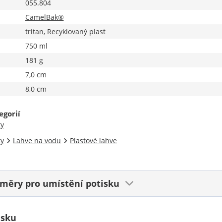
055.804
CamelBak®
tritan, Recyklovaný plast
750 ml
181 g
7,0 cm
8,0 cm
egorií
ty
ty
Lahve na vodu
Plastové lahve
ozměry
pro umístění potisku
isku