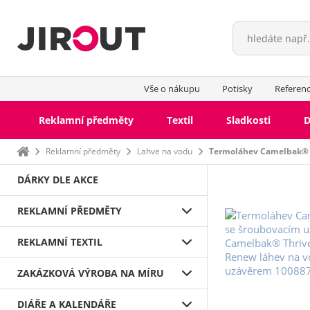
Vše o nákupu
Potisky
Referen
Reklamní předměty
Textil
Sladkosti
D
Domů
Reklamní předměty
Lahve na vodu
Termoláhev Camelbak® 
DÁRKY DLE AKCE
REKLAMNÍ PŘEDMĚTY
REKLAMNÍ TEXTIL
ZAKÁZKOVÁ VÝROBA NA MÍRU
DIÁŘE A KALENDÁŘE