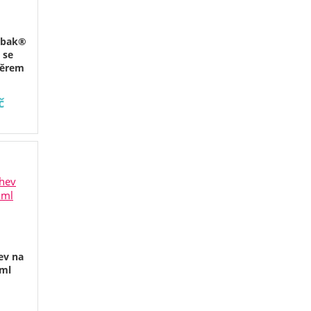
lbak®
 se
věrem
č
ev na
0ml