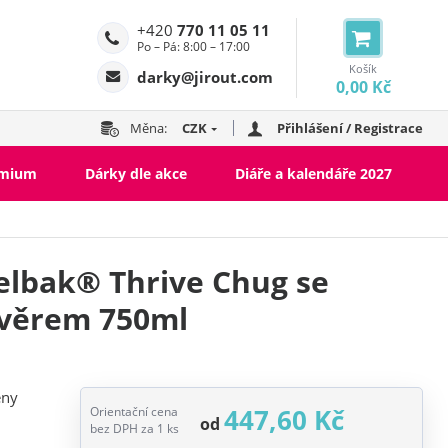
+420
770 11 05 11
Po – Pá: 8:00 – 17:00
Košík
darky@jirout.com
0,00 Kč
Měna:
CZK
Přihlášení / Registrace
emium
Dárky dle akce
Diáře a kalendáře 2027
lbak® Thrive Chug se
věrem 750ml
eny
447,60 Kč
Orientační cena
od
bez DPH za 1 ks