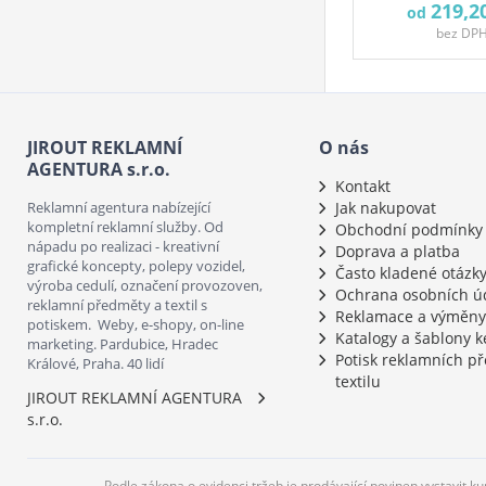
219,2
od
bez DP
JIROUT REKLAMNÍ
O nás
AGENTURA s.r.o.
Kontakt
Reklamní agentura nabízející
Jak nakupovat
kompletní reklamní služby. Od
Obchodní podmínky
nápadu po realizaci - kreativní
Doprava a platba
grafické koncepty, polepy vozidel,
Často kladené otázk
výroba cedulí, označení provozoven,
Ochrana osobních ú
reklamní předměty a textil s
Reklamace a výměny
potiskem. Weby, e-shopy, on-line
Katalogy a šablony k
marketing. Pardubice, Hradec
Potisk reklamních p
Králové, Praha. 40 lidí
textilu
JIROUT REKLAMNÍ AGENTURA
s.r.o.
Podle zákona o evidenci tržeb je prodávající povinen vystavit k