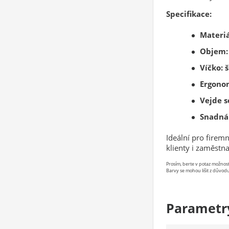
Specifikace:
Materiá
Objem:
Víčko: 
Ergono
Vejde s
Snadná
Ideální pro firem
klienty i zaměstn
Prosím, berte v potaz možno
Barvy se mohou lišit z důvodu
Parametr