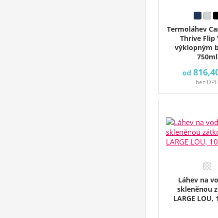
Termoláhev C
Thrive Flip
výklopným 
750ml
816,4
od
bez DP
Láhev na v
skleněnou 
LARGE LOU, 