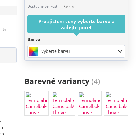
Dostupné velikosti
750 ml
Pro zjištění ceny vyberte barvu a
zadejte počet
duktu
Barva
Vyberte barvu
Barevné varianty
(4)
e
no
ch.