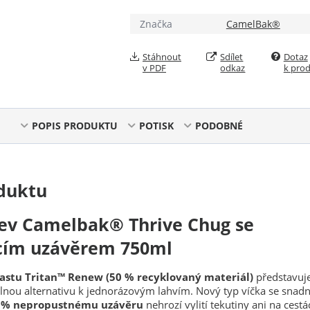
Značka
CamelBak®
Stáhnout
Sdílet
Dotaz
v PDF
odkaz
k pro
POPIS PRODUKTU
POTISK
PODOBNÉ
duktu
ev Camelbak® Thrive Chug se
cím uzávěrem 750ml
lastu Tritan™ Renew (50 % recyklovaný materiál)
představuj
lnou alternativu k jednorázovým lahvím. Nový typ víčka se snad
% nepropustnému uzávěru
nehrozí vylití tekutiny ani na cestá