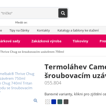
Hledá se:
ce
Tipy na články
Kontakty
Katalogy a šablony ke stažení
árkové sady
Zakázková výroba
Tiskoviny
Pr
Thrive Chug se šroubovacím uzávěrem 750ml
Termoláhev Came
šroubovacím uzá
055.804
Barevné varianty, klikni pro zjištění c