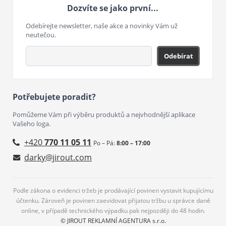
Dozvíte se jako první...
Odebírejte newsletter, naše akce a novinky Vám už
neutečou.
Odebírat
Potřebujete poradit?
Pomůžeme Vám při výběru produktů a nejvhodnější aplikace
Vašeho loga.
+420
770 11 05 11
Po – Pá:
8:00 – 17:00
darky@jirout.com
Podle zákona o evidenci tržeb je prodávající povinen vystavit kupujícímu
účtenku. Zároveň je povinen zaevidovat přijatou tržbu u správce daně
online, v případě technického výpadku pak nejpozději do 48 hodin.
© JIROUT REKLAMNÍ AGENTURA s.r.o.