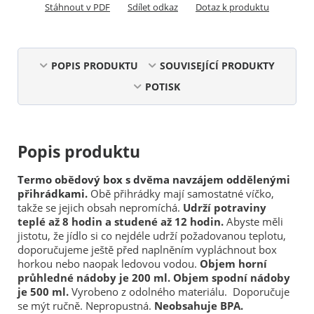
Stáhnout v PDF
Sdílet odkaz
Dotaz k produktu
POPIS PRODUKTU
SOUVISEJÍCÍ PRODUKTY
POTISK
Popis produktu
Termo obědový box s dvěma navzájem oddělenými
přihrádkami.
Obě přihrádky mají samostatné víčko,
takže se jejich obsah nepromíchá.
Udrží potraviny
teplé až 8 hodin a studené až 12 hodin.
Abyste měli
jistotu, že jídlo si co nejdéle udrží požadovanou teplotu,
doporučujeme ještě před naplněním vypláchnout box
horkou nebo naopak ledovou vodou.
Objem horní
průhledné nádoby je 200 ml. Objem spodní nádoby
je 500 ml.
Vyrobeno z odolného materiálu. Doporučuje
se mýt ručně. Nepropustná.
Neobsahuje BPA.