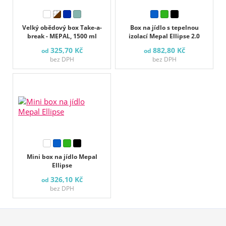
Velký obědový box Take-a-
Box na jídlo s tepelnou
break - MEPAL, 1500 ml
izolací Mepal Ellipse 2.0
325,70 Kč
882,80 Kč
od
od
bez DPH
bez DPH
Mini box na jídlo Mepal
Ellipse
326,10 Kč
od
bez DPH