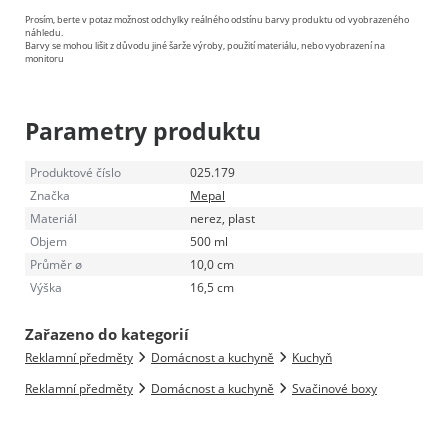
Prosím, berte v potaz možnost odchylky reálného odstínu barvy produktu od vyobrazeného
náhledu.
Barvy se mohou lišit z důvodu jiné šarže výroby, použití materiálu, nebo vyobrazení na
monitoru
Parametry produktu
Produktové číslo
025.179
Značka
Mepal
Materiál
nerez, plast
Objem
500 ml
Průměr ø
10,0 cm
Výška
16,5 cm
Zařazeno do kategorií
Reklamní předměty
Domácnost a kuchyně
Kuchyň
Reklamní předměty
Domácnost a kuchyně
Svačinové boxy