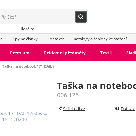
Hledá se:
ce
Tipy na články
Kontakty
Katalogy a šablony ke stažení
Premium
Reklamní předměty
Textil
Slad
Taška na notebook 17" DAILY
Taška na notebo
006.126
Sdílet odkaz
Dotaz k