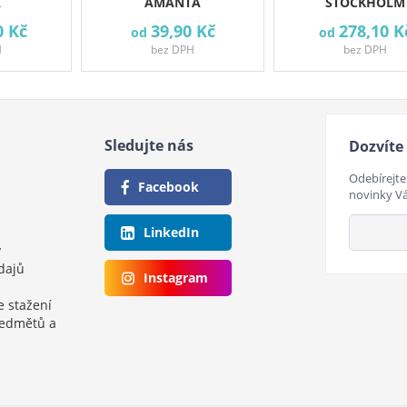
A
AMANTA
STOCKHOLM
0 Kč
39,90 Kč
278,10 K
od
od
H
bez DPH
bez DPH
Sledujte nás
Dozvíte 
Odebírejte
Facebook
novinky V
LinkedIn
y
dajů
Instagram
e stažení
ředmětů a