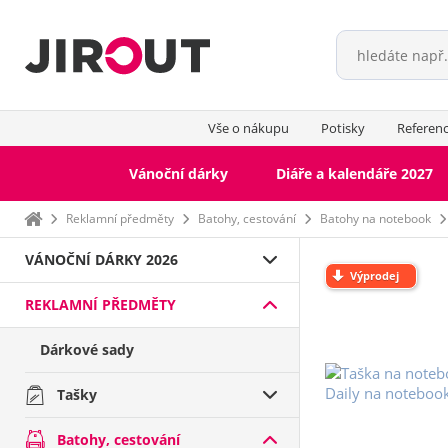
Vše o nákupu
Potisky
Referen
Vánoční dárky
Diáře a kalendáře 2027
Domů
Reklamní předměty
Batohy, cestování
Batohy na notebook
VÁNOČNÍ DÁRKY 2026
Výprodej
REKLAMNÍ PŘEDMĚTY
Dárkové sady
Tašky
Batohy, cestování