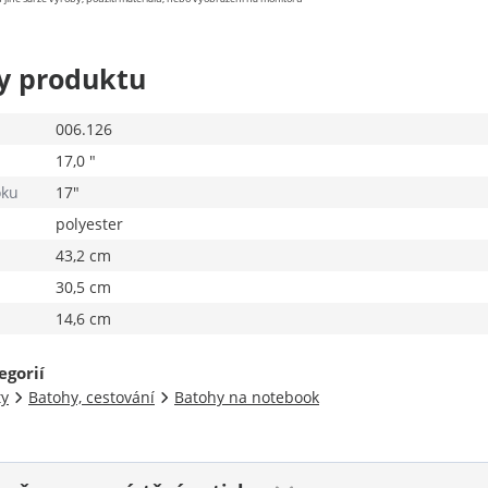
y produktu
006.126
17,0 "
oku
17"
polyester
43,2 cm
30,5 cm
14,6 cm
egorií
ty
Batohy, cestování
Batohy na notebook