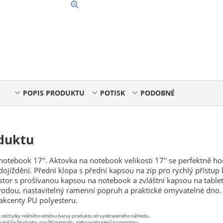
POPIS PRODUKTU
POTISK
PODOBNÉ
duktu
notebook 17". Aktovka na notebook velikosti 17" se perfektně ho
ojíždění. Přední klopa s přední kapsou na zip pro rychlý přístup
ostor s prošívanou kapsou na notebook a zvláštní kapsou na tablet
vodou, nastavitelný ramenní popruh a praktické omyvatelné dno.
akcenty PU polyesteru.
st odchylky reálného odstínu barvy produktu od vyobrazeného náhledu.
 jiné šarže výroby, použití materiálu, nebo vyobrazení na monitoru