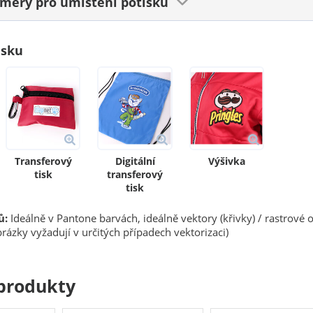
ozměry
pro umístění potisku
isku
Transferový
Digitální
Výšivka
tisk
transferový
tisk
ů:
Ideálně v Pantone barvách, ideálně vektory (křivky) / rastrové 
rázky vyžadují v určitých případech vektorizaci)
produkty