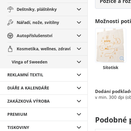
Pozice a r
Deštníky, pláštěnky
Možnosti pot
Nářadí, nože, svítilny
Autopříslušenství
Kosmetika, wellnes, zdraví
Vinga of Sweeden
Sítotisk
REKLAMNÍ TEXTIL
DIÁŘE A KALENDÁŘE
Dodání podklad
v min. 300 dpi (ob
ZAKÁZKOVÁ VÝROBA
PREMIUM
Podobné 
TISKOVINY