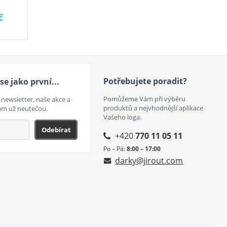
č
Potřebujete poradit?
se jako první...
Pomůžeme Vám při výběru
 newsletter, naše akce a
produktů a nejvhodnější aplikace
ám už neutečou.
Vašeho loga.
Odebírat
+420
770 11 05 11
Po – Pá:
8:00 – 17:00
darky@jirout.com