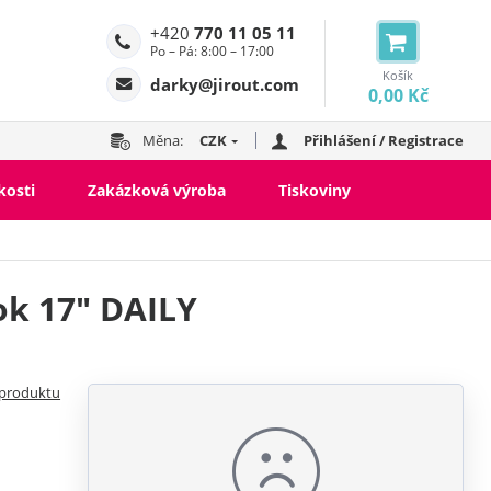
+420
770 11 05 11
Po – Pá: 8:00 – 17:00
Košík
darky@jirout.com
0,00 Kč
Měna:
CZK
Přihlášení / Registrace
kosti
Zakázková výroba
Tiskoviny
ok 17" DAILY
 produktu