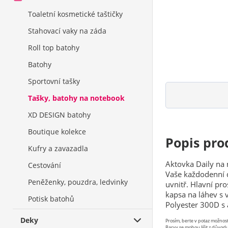
Toaletní kosmetické taštičky
Stahovací vaky na záda
Roll top batohy
Batohy
Sportovní tašky
Tašky, batohy na notebook
XD DESIGN batohy
Boutique kolekce
Popis pro
Kufry a zavazadla
Aktovka Daily na 
Cestování
Vaše každodenní d
Peněženky, pouzdra, ledvinky
uvnitř. Hlavní pr
kapsa na láhev s 
Potisk batohů
Polyester 300D s 
Deky
Prosím, berte v potaz možno
Barvy se mohou lišit z důvodu