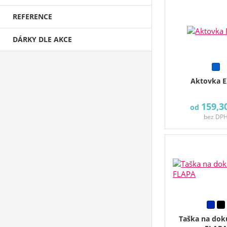
REFERENCE
DÁRKY DLE AKCE
Aktovka 
159,3
od
bez DP
Taška na do