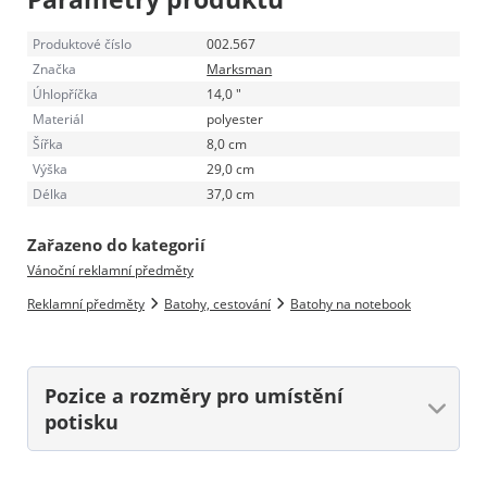
Produktové číslo
002.567
Značka
Marksman
Úhlopříčka
14,0 "
Materiál
polyester
Šířka
8,0 cm
Výška
29,0 cm
Délka
37,0 cm
Zařazeno do kategorií
Vánoční reklamní předměty
Reklamní předměty
Batohy, cestování
Batohy na notebook
Pozice a rozměry
pro umístění
potisku