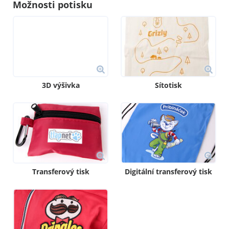
Možnosti potisku
3D výšivka
Sítotisk
Transferový tisk
Digitální transferový tisk