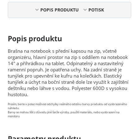
POPIS PRODUKTU
POTISK
Popis produktu
Brašna na notebook s přední kapsou na zip, včetně
organizéru, hlavní prostor na zip s oddílem na notebook
14" a přihrádkou na tablet. Odpínatelný a nastavitelný
ramenní popruh. Je opatřena uchy. Na zadní straně je
tunýlek pro upevnění ke kufru na kolečkách. Elastický
tunýlek a úchyt na boční straně dole lze využít k zajištění
deštníku nebo láhve s vodou. Polyester 600D s vysokou
hustotou.
Prosím, berte v potaz možnost odchylky reálného odstínu barvy produktu od vyobrazeného
náhledu.
Barvy se mohou lišit z důvodu jiné šarže výroby, použití materiálu, nebo vyobrazení na
monitoru
Parametry produktu