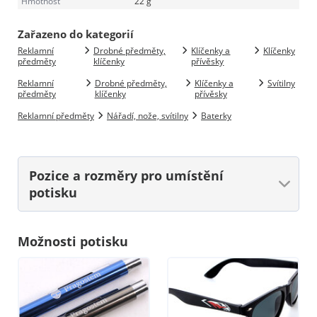
Hmotnost
22 g
Zařazeno do kategorií
Reklamní
Drobné předměty,
Klíčenky a
Klíčenky
předměty
klíčenky
přívěsky
Reklamní
Drobné předměty,
Klíčenky a
Svítilny
předměty
klíčenky
přívěsky
Reklamní předměty
Nářadí, nože, svítilny
Baterky
Pozice a rozměry
pro umístění
potisku
Možnosti potisku