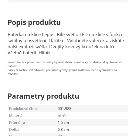
Popis produktu
Baterka na klíče Lepus. Bílé světlo LED na klíče s funkcí
svítilny a osvětlení. Tlačítko. Vytáhněte váleček a získáte
další explozi světla. Dvojitý kovový kroužek na klíče.
Včetně baterií. Hliník.
Prosím, berte v potaz možnost odchylky reálného odstínu barvy produktu od vyobrazeného
náhledu.
Barvy se mohou lišit z důvodu jiné šarže výroby, použití materiálu, nebo vyobrazení na
monitoru
Parametry produktu
Produktové číslo
001.928
Materiál
hliník
Průměr ø
1,5 cm
Délka
6,8 cm