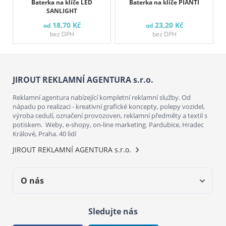
Baterka na klíče LED
Baterka na klíče PIANTI
SANLIGHT
18,70 Kč
23,20 Kč
od
od
bez DPH
bez DPH
JIROUT REKLAMNÍ AGENTURA s.r.o.
Reklamní agentura nabízející kompletní reklamní služby. Od
nápadu po realizaci - kreativní grafické koncepty, polepy vozidel,
výroba cedulí, označení provozoven, reklamní předměty a textil s
potiskem. Weby, e-shopy, on-line marketing. Pardubice, Hradec
Králové, Praha. 40 lidí
JIROUT REKLAMNÍ AGENTURA s.r.o.
O nás
Sledujte nás