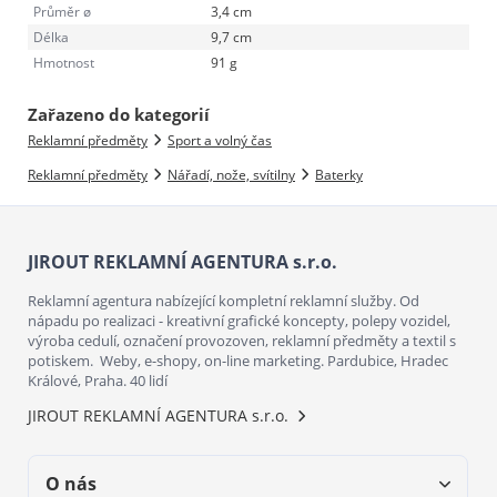
Průměr ø
3,4 cm
Délka
9,7 cm
Hmotnost
91 g
Zařazeno do kategorií
Reklamní předměty
Sport a volný čas
Reklamní předměty
Nářadí, nože, svítilny
Baterky
JIROUT REKLAMNÍ AGENTURA s.r.o.
Reklamní agentura nabízející kompletní reklamní služby. Od
nápadu po realizaci - kreativní grafické koncepty, polepy vozidel,
výroba cedulí, označení provozoven, reklamní předměty a textil s
potiskem. Weby, e-shopy, on-line marketing. Pardubice, Hradec
Králové, Praha. 40 lidí
JIROUT REKLAMNÍ AGENTURA s.r.o.
O nás