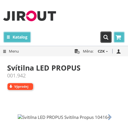
Katalog
Menu
Měna:
CZK
Svítilna LED PROPUS
001.942
Výprodej