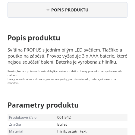
POPIS PRODUKTU
Popis produktu
Svítilna PROPUS s jedním bílým LED světlem. Tlačítko a
poutko na zápěstí. Provoz vyžaduje 3 x AAA baterie, které
nejsou součástí balení. Baterka je vyrobena z hliníku.
Prosím, berte v potaz možnost odchylky reálného odstínu barvy produktu od vyobrazeného
náhledu.
Barvy se mohou lišit z důvodu jiné šarže výroby, použití materiálu, nebo vyobrazení na
monitoru
Parametry produktu
Produktové číslo
001.942
Značka
Bullet
Materiál
hliník, ostatní textil