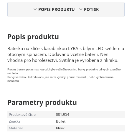
POPIS PRODUKTU
POTISK
Popis produktu
Baterka na klíče s karabinkou LYRA s bílým LED světlem a
otočným spínačem. Dodáváno včetně baterií. Není
vhodná pro horolezectví. Svítilna je vyrobena z hliníku.
Prosím, berte v potaz možnost odchylky reálného odstínu barvy produktu od vyobrazeného
náhledu.
Barvy se mohou lišit z důvodu jiné šarže výroby, použití materiálu, nebo vyobrazení na
monitoru
Parametry produktu
Produktové číslo
001.954
Značka
Bullet
Materiál
hliník