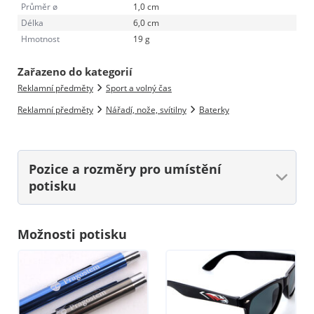
Průměr ø
1,0 cm
Délka
6,0 cm
Hmotnost
19 g
Zařazeno do kategorií
Reklamní předměty
Sport a volný čas
Reklamní předměty
Nářadí, nože, svítilny
Baterky
Pozice a rozměry
pro umístění
potisku
Možnosti potisku