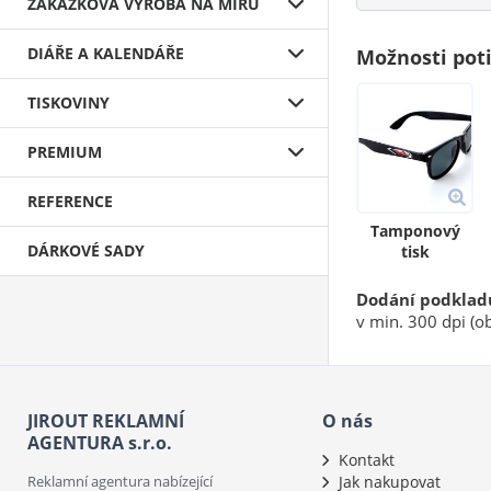
ZAKÁZKOVÁ VÝROBA NA MÍRU
DIÁŘE A KALENDÁŘE
Možnosti pot
TISKOVINY
PREMIUM
REFERENCE
Tamponový
DÁRKOVÉ SADY
tisk
Dodání podklad
v min. 300 dpi (ob
JIROUT REKLAMNÍ
O nás
AGENTURA s.r.o.
Kontakt
Reklamní agentura nabízející
Jak nakupovat