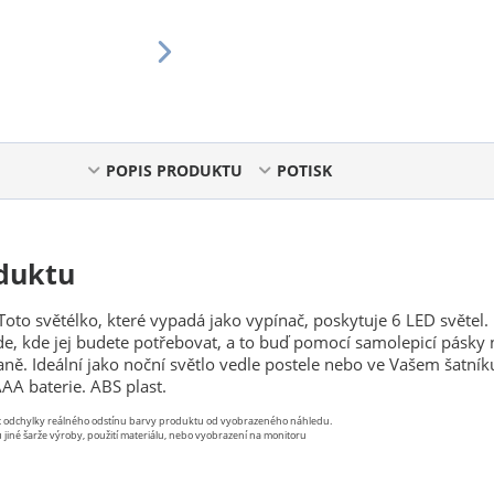
POPIS PRODUKTU
POTISK
duktu
Toto světélko, které vypadá jako vypínač, poskytuje 6 LED světel.
ude, kde jej budete potřebovat, a to buď pomocí samolepicí pásky
aně. Ideální jako noční světlo vedle postele nebo ve Vašem šatník
AAA baterie. ABS plast.
st odchylky reálného odstínu barvy produktu od vyobrazeného náhledu.
 jiné šarže výroby, použití materiálu, nebo vyobrazení na monitoru