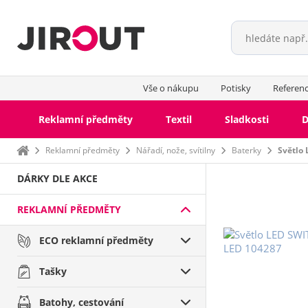
Vše o nákupu
Potisky
Referen
Reklamní předměty
Textil
Sladkosti
D
Domů
Reklamní předměty
Nářadí, nože, svítilny
Baterky
Světlo
DÁRKY DLE AKCE
REKLAMNÍ PŘEDMĚTY
ECO reklamní předměty
Tašky
Batohy, cestování