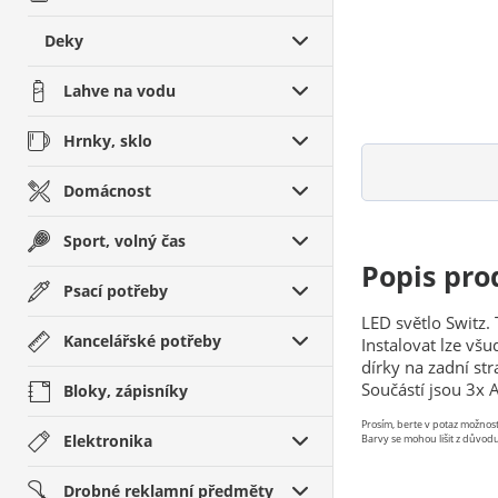
Deky
Lahve na vodu
Hrnky, sklo
Domácnost
Sport, volný čas
Popis pro
Psací potřeby
LED světlo Switz. 
Kancelářské potřeby
Instalovat lze vš
dírky na zadní str
Součástí jsou 3x 
Bloky, zápisníky
Prosím, berte v potaz možno
Elektronika
Barvy se mohou lišit z důvodu
Drobné reklamní předměty