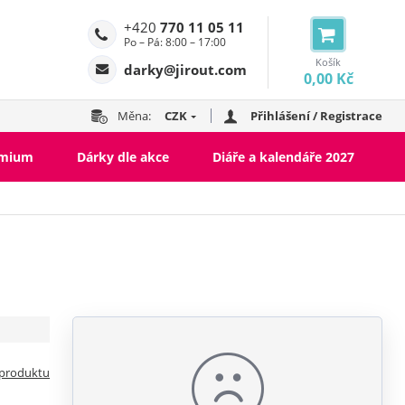
+420
770 11 05 11
Po – Pá: 8:00 – 17:00
Košík
darky@jirout.com
0,00 Kč
Měna:
CZK
Přihlášení / Registrace
emium
Dárky dle akce
Diáře a kalendáře 2027
 produktu