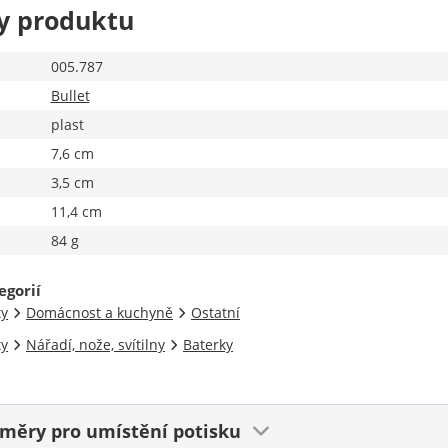
y produktu
005.787
Bullet
plast
7,6 cm
3,5 cm
11,4 cm
84 g
egorií
ty
Domácnost a kuchyně
Ostatní
ty
Nářadí, nože, svítilny
Baterky
ozměry
pro umístění potisku