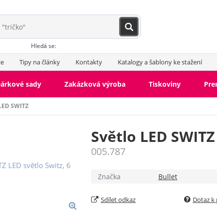
Hledá se:
ce
Tipy na články
Kontakty
Katalogy a šablony ke stažení
árkové sady
Zakázková výroba
Tiskoviny
Pr
 LED SWITZ
Světlo LED SWITZ
005.787
Značka
Bullet
Sdílet odkaz
Dotaz k