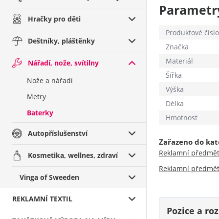
Parametr
Hračky pro děti
Produktové číslo
Deštníky, pláštěnky
Značka
Materiál
Nářadí, nože, svítilny
Šířka
Nože a nářadí
Výška
Metry
Délka
Baterky
Hmotnost
Autopříslušenství
Zařazeno do kat
Reklamní předmě
Kosmetika, wellnes, zdraví
Reklamní předmě
Vinga of Sweeden
REKLAMNÍ TEXTIL
Pozice a r