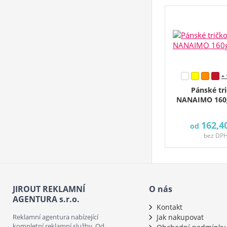
+ 
Pánské tri
NANAIMO 160g
162,4
od
bez DP
JIROUT REKLAMNÍ
O nás
AGENTURA s.r.o.
Kontakt
Reklamní agentura nabízející
Jak nakupovat
kompletní reklamní služby. Od