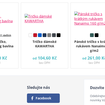
11 dalších
čko,
Tričko dámské
Pánské tričko s k
 bavlna
KAWARTHA
rukávem Nanaimo
g/m2
0 Kč
104,60 Kč
261,00 K
od
od
H
bez DPH
bez DPH
Sledujte nás
Dozvíte 
Odebírejte
Facebook
novinky V