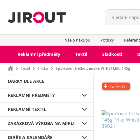
Vše o nákupu
Potisky
Referen
Reklamní předměty
Textil
Sladkosti
D
Domů
Textil
Trička
Sportovní tričko pánské WHISTLER, 145g
DÁRKY DLE AKCE
Výprodej
REKLAMNÍ PŘEDMĚTY
REKLAMNÍ TEXTIL
ZAKÁZKOVÁ VÝROBA NA MÍRU
DIÁŘE A KALENDÁŘE