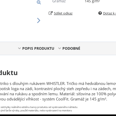
Gramáž
145 g/m²
Sdílet odkaz
Dotaz k
POPIS PRODUKTU
PODOBNÉ
duktu
 triko s dlouhým rukávem WHISTLER. Tričko má hedvábnou lem
 potisk loga na zádi, kontrastní plochý steh zepředu i na zádech, 
vání na rukávu a spodním lemu. Materiál: síťovina ze 100% poly
u odvádějící vlhkost - systém CoolFit. Gramáž je 145 g/m².
st odchylky reálného odstínu barvy produktu od vyobrazeného náhledu.
 jiné šarže výroby, použití materiálu, nebo vyobrazení na monitoru