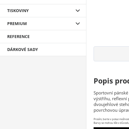
TISKOVINY
PREMIUM
REFERENCE
DÁRKOVÉ SADY
Popis pro
Sportovní pánské
výstřihu, reflexní
dvoujehlové steho
povrchovou úpravo
Prosím, berte v potaz možno
Barvy se mohou lišit z důvodu