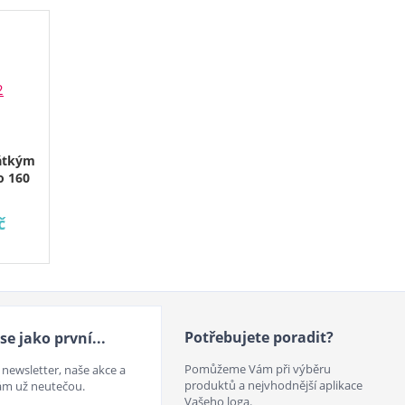
rátkým
 160
č
Potřebujete poradit?
se jako první...
Pomůžeme Vám při výběru
 newsletter, naše akce a
produktů a nejvhodnější aplikace
ám už neutečou.
Vašeho loga.