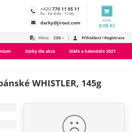
+420
770 11 05 11
Po – Pá: 8:00 – 17:00
Košík
darky@jirout.com
0,00 Kč
Měna:
CZK
Přihlášení / Registrace
emium
Dárky dle akce
Diáře a kalendáře 2027
 pánské WHISTLER, 145g