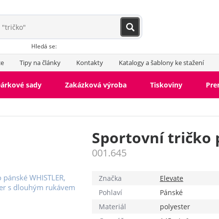
Hledá se:
ce
Tipy na články
Kontakty
Katalogy a šablony ke stažení
árkové sady
Zakázková výroba
Tiskoviny
Pr
Sportovní tričko
001.645
Značka
Elevate
Pohlaví
Pánské
Materiál
polyester