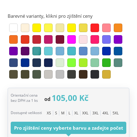
Barevné varianty, klikni pro zjištění ceny
105,00 Kč
Orientační cena
od
bez DPH za 1 ks
Dostupné velikosti
XS
S
M
L
XL
XXL
3XL
4XL
5XL
Pro zjištění ceny vyberte barvu a zadejte počet