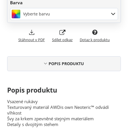
Barva
Vyberte barvu
Stáhnout v PDF
Sdílet odkaz
Dotaz k produktu
POPIS PRODUKTU
Popis produktu
Vsazené rukávy
Texturovaný materiál AWDis own Neoteric™ odvádí
vlhkost
Švy za krkem zpevněné stejným materiálem
Detaily s dvojitým stehem