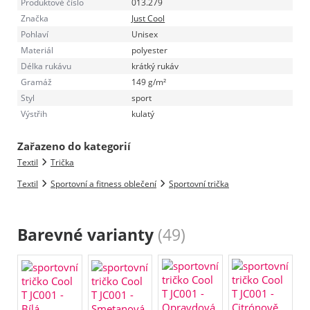
Produktové číslo
013.279
Značka
Just Cool
Pohlaví
Unisex
Materiál
polyester
Délka rukávu
krátký rukáv
Gramáž
149 g/m²
Styl
sport
Výstřih
kulatý
Zařazeno do kategorií
Textil
Trička
Textil
Sportovní a fitness oblečení
Sportovní trička
Barevné varianty
(49)