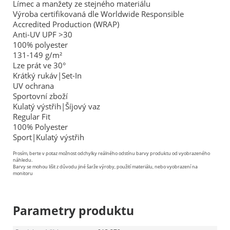
Límec a manžety ze stejného materiálu
Výroba certifikovaná dle Worldwide Responsible
Accredited Production (WRAP)
Anti-UV UPF >30
100% polyester
131-149 g/m²
Lze prát ve 30°
Krátký rukáv|Set-In
UV ochrana
Sportovní zboží
Kulatý výstřih|Šíjový vaz
Regular Fit
100% Polyester
Sport|Kulatý výstřih
Prosím, berte v potaz možnost odchylky reálného odstínu barvy produktu od vyobrazeného
náhledu.
Barvy se mohou lišit z důvodu jiné šarže výroby, použití materiálu, nebo vyobrazení na
monitoru
Parametry produktu