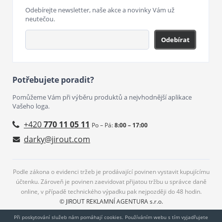
Odebírejte newsletter, naše akce a novinky Vám už
neutečou.
Odebírat
Potřebujete poradit?
Pomůžeme Vám při výběru produktů a nejvhodnější aplikace
Vašeho loga.
+420
770 11 05 11
Po – Pá:
8:00 – 17:00
darky@jirout.com
Podle zákona o evidenci tržeb je prodávající povinen vystavit kupujícímu
účtenku. Zároveň je povinen zaevidovat přijatou tržbu u správce daně
online, v případě technického výpadku pak nejpozději do 48 hodin.
© JIROUT REKLAMNÍ AGENTURA s.r.o.
Při poskytování služeb nám pomáhají cookies. Používáním webu s tím vyjadřujete