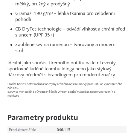
měkký, pružný a prodyšný
Gramáž: 190 g/m² – lehká tkanina pro celodenní
pohodlí
CB DryTec technologie – odvádí vlhkost a chrání před
sluncem (UPF 35+)
Zaoblené švy na ramenou – tvarovaný a moderní
střih
Ideální jako součást firemního outfitu na letní eventy,
sportovně laděné teambuildingy nebo jako stylový
dárkový předmět s brandingem pro moderní značky.
Prosím, berte v potaz možnost odchylky reálného odstínu barvy produktu od vyobrazeného
náhledu.
Barvy se mohou lišit z důvodu jiné šarže výroby, použití materiálu, nebo vyobrazení na
monitoru
Parametry produktu
Produktové číslo
046.115