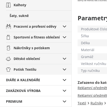
Barvy se mohou lišit z důvodu
Kalhoty
Šaty, sukně
Parametr
Pracovní a profesní oděvy
Produktové číslo
Šířka
Sportovní a fitness oblečení
Délka
Nákrčníky s potiskem
Materiál
Gramáž
Dětské oblečení
Velikost ručníku
Potisk Textilu
Typ ručníku
DIÁŘE A KALENDÁŘE
Zařazeno do kat
Reklamní předmě
ZAKÁZKOVÁ VÝROBA
Reklamní předmě
PREMIUM
Textil
Ručníky