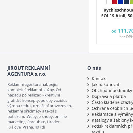
Rychleschnouc
SOL´S Atoll, 50
111,7
od
bez DP
JIROUT REKLAMNÍ
O nás
AGENTURA s.r.o.
Kontakt
Reklamní agentura nabízející
Jak nakupovat
kompletní reklamní služby. Od
Obchodní podmínky
nápadu po realizaci - kreativní
Doprava a platba
grafické koncepty, polepy vozidel,
Často kladené otázk
výroba cedulí, označení provozoven,
Ochrana osobních ú
reklamní předměty a textil s
Reklamace a výměny
potiskem. Weby, e-shopy, on-line
Katalogy a šablony k
marketing. Pardubice, Hradec
Potisk reklamních p
Králové, Praha. 40 lidí
textilu