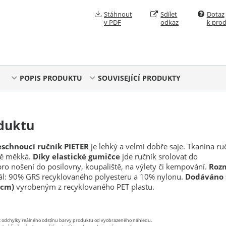
Stáhnout
Sdílet
Dotaz
v PDF
odkaz
k pro
POPIS PRODUKTU
SOUVISEJÍCÍ PRODUKTY
duktu
eschnoucí ručník PIETER
je lehký a velmi dobře saje. Tkanina ru
ně měkká.
Díky elastické gumičce
jde ručník srolovat do
ro nošení do posilovny, koupaliště, na výlety či kempování.
Rozm
ál: 90% GRS recyklovaného polyesteru a 10% nylonu.
Dodáváno 
 cm)
vyrobeným z recyklovaného PET plastu.
st odchylky reálného odstínu barvy produktu od vyobrazeného náhledu.