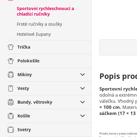
Sportovní rychleschnoucí a
chladicí ručníky
Froté ručníky a osušky
Hotelové župany
Trička
Polokošile
Popis pro
Mikiny
Vesty
Sportovní rychl
odolná a extrém
válečku. Vhodný p
Bundy, větrovky
× 100 cm.
Materi
sáčkem (17 × 13
Košile
Svetry
Prosím, berte v potaz možno