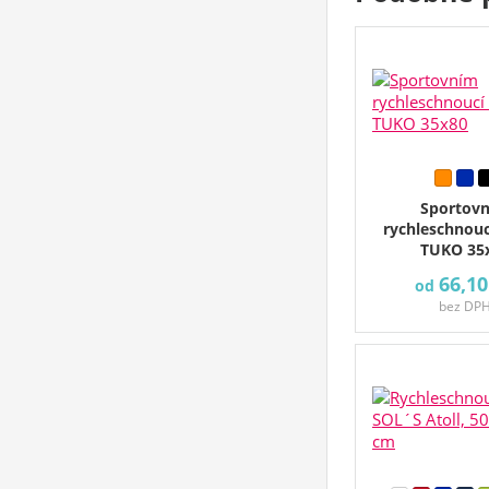
Sportov
rychleschnouc
TUKO 35
66,10
od
bez DP