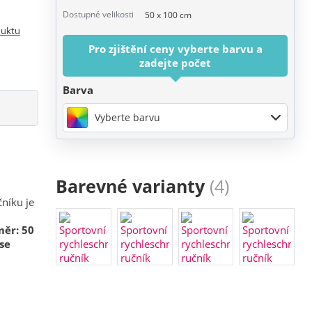
Dostupné velikosti
50 x 100 cm
duktu
Pro zjištění ceny vyberte barvu a
zadejte počet
Barva
Vyberte barvu
Barevné varianty
(4)
čníku je
ěr: 50
se