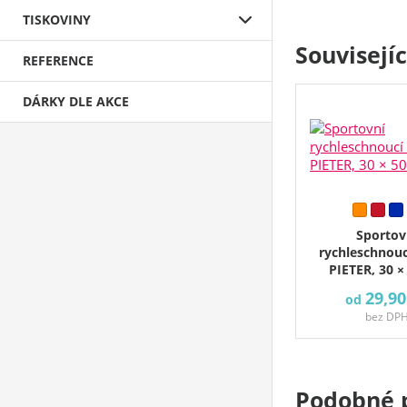
TISKOVINY
Souvisejí
REFERENCE
DÁRKY DLE AKCE
Sportov
rychleschnouc
PIETER, 30 ×
29,90
od
bez DP
Podobné 