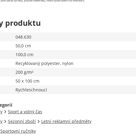
 jiné šarže výroby, použití materiálu, nebo vyobrazení na monitoru
y produktu
048.630
50,0 cm
100,0 cm
Recyklovaný polyester, nylon
200 g/m²
50 x 100 cm
Rychleschnoucí
egorií
ty
Sport a volný čas
ty
Sezonní zboží
Letní reklamní předměty
Sportovní ručníky