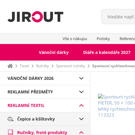
Vše o nákupu
Potisky
Referen
Vánoční dárky
Diáře a kalendáře 2027
Domů
Textil
Ručníky
Sportovní ručníky
Sportovní rychleschnouc
Sporto
VÁNOČNÍ DÁRKY 2026
ruční
Hotel
REKLAMNÍ PŘEDMĚTY
REKLAMNÍ TEXTIL
Čepice a kšiltovky
Ručníky, froté produkty