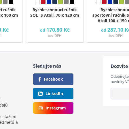
í ručník
Rychleschnoucí ručník
Rychleschnouc
 x 100 cm
SOL´S Atoll, 70 x 120 cm
sportovní ručník 
Atoll 100 x 150
0 Kč
170,80 Kč
287,10 K
od
od
H
bez DPH
bez DPH
Sledujte nás
Dozvíte 
Odebírejte
Facebook
novinky V
LinkedIn
y
dajů
Instagram
e stažení
ředmětů a