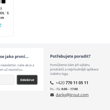
í
SOL´S
 cm
č
Potřebujete poradit?
se jako první...
Pomůžeme Vám při výběru
 newsletter, naše akce a
produktů a nejvhodnější aplikace
ám už neutečou.
Vašeho loga.
Odebírat
+420
770 11 05 11
Po – Pá:
8:00 – 17:00
darky@jirout.com