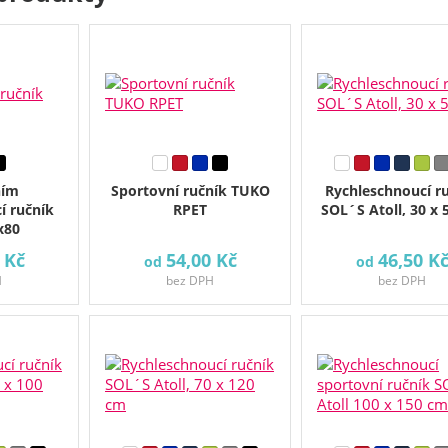
ním
Sportovní ručník TUKO
Rychleschnoucí r
í ručník
RPET
SOL´S Atoll, 30 x 
x80
 Kč
54,00 Kč
46,50 K
od
od
H
bez DPH
bez DPH