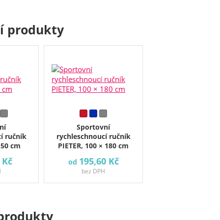
cí produkty
ní
Sportovní
í ručník
rychleschnoucí ručník
 50 cm
PIETER, 100 × 180 cm
 Kč
195,60 Kč
od
H
bez DPH
produkty