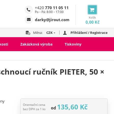
+420
770 11 05 11
Po – Pá: 8:00 – 17:00
Košík
darky@jirout.com
0,00 Kč
Měna:
CZK
Přihlášení / Registrace
kosti
Zakázková výroba
Tiskoviny
chnoucí ručník PIETER, 50 ×
eny
135,60 Kč
Orientační cena
od
bez DPH za 1 ks