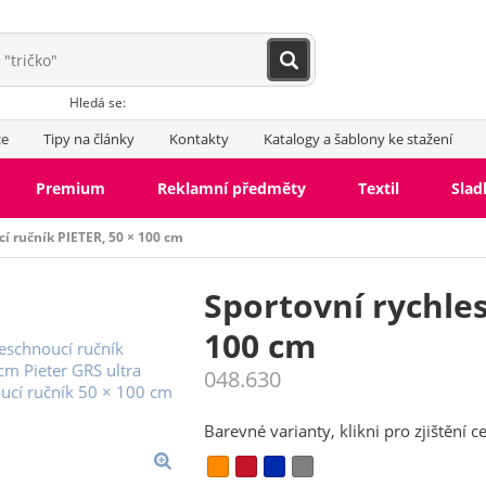
Hledá se:
ce
Tipy na články
Kontakty
Katalogy a šablony ke stažení
Premium
Reklamní předměty
Textil
Slad
í ručník PIETER, 50 × 100 cm
vní rychleschnoucí a chladicí
Sportovní rychles
ky
Froté ručníky a osušky
ové župany
100 cm
048.630
Barevné varianty, klikni pro zjištění c