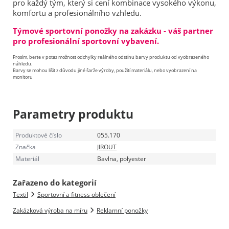
pro každý tým, který si cení kombinace vysokého výkonu,
komfortu a profesionálního vzhledu.
Týmové sportovní ponožky na zakázku - váš partner
pro profesionální sportovní vybavení.
Prosím, berte v potaz možnost odchylky reálného odstínu barvy produktu od vyobrazeného
náhledu.
Barvy se mohou lišit z důvodu jiné šarže výroby, použití materiálu, nebo vyobrazení na
monitoru
Parametry produktu
Produktové číslo
055.170
Značka
JIROUT
Materiál
Bavlna, polyester
Zařazeno do kategorií
Textil
Sportovní a fitness oblečení
Zakázková výroba na míru
Reklamní ponožky