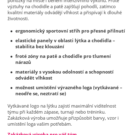
ponožky na místě i během intenzivního výkonu. Froté
výztuhy na chodidle a patě zajišťují pohodlí, zatímco
kvalitní materiály odvádějí vlhkost a přispívají k dlouhé
životnosti.
ergonomický sportovní střih pro přesné přilnutí
elastické panely v oblasti lýtka a chodidla –
stabilita bez klouzání
froté zóny na patě a chodidle pro tlumení
nárazů
materiály s vysokou odolností a schopností
odvádět vlhkost
možnost umístění výrazného loga (vytkávané –
neodře se, neztratí se)
Vytkávané logo na lýtku zajistí maximální viditelnost
týmu při každém zápase, turnaji nebo tréninku.
Zakázková výroba umožňuje přizpůsobit barvy, vzor i
umístění loga vašim potřebám.
Zakázková výroba pro váš tým