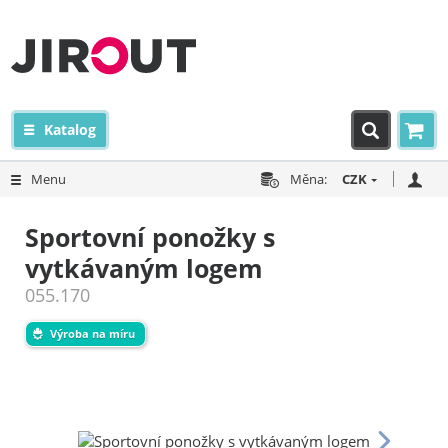
Katalog
Menu
Měna:
CZK
Sportovní ponožky s
vytkávaným logem
055.170
Výroba na míru