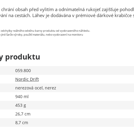
chrání obsah před vylitím a odnímatelná rukojeť zajišťuje pohod
vání na cestách. Láhev je dodávána v prémiové dárkové krabičce 
st odchylky reálného odstínu barvy produktu od vyobrazeného náhledu.
 jiné šarže výroby, použití materiálu, nebo vyobrazení na monitoru
y produktu
059.800
Nordic Drift
nerezová ocel, nerez
940 ml
453 g
26,7 cm
8,7 cm