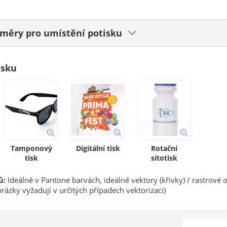
ozměry
pro umístění potisku
isku
Tamponový
Digitální tisk
Rotační
tisk
sítotisk
ů:
Ideálně v Pantone barvách, ideálně vektory (křivky) / rastrové 
rázky vyžadují v určitých případech vektorizaci)