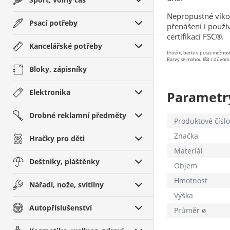
Nepropustné víko 
Psací potřeby
přenášení i použí
certifikací FSC®.
Kancelářské potřeby
Prosím, berte v potaz možno
Barvy se mohou lišit z důvodu
Bloky, zápisníky
Elektronika
Parametr
Drobné reklamní předměty
Produktové číslo
Značka
Hračky pro děti
Materiál
Deštníky, pláštěnky
Objem
Hmotnost
Nářadí, nože, svítilny
Výška
Autopříslušenství
Průměr ø