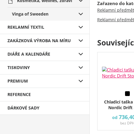
Kosmetika, wellnes, zdraví
Zařazeno do kat
Reklamní předmě
Vinga of Sweeden
Reklamní předmě
REKLAMNÍ TEXTIL
Souvisejí
ZAKÁZKOVÁ VÝROBA NA MÍRU
DIÁŘE A KALENDÁŘE
TISKOVINY
PREMIUM
REFERENCE
Chladicí taška
Nordic Drift
DÁRKOVÉ SADY
736,4
od
bez DP