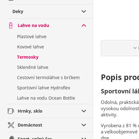
Deky
Lahve na vodu
Plastové lahve
Kovové lahve
Termosky
Skleněné lahve
Popis pro
Cestovní termoláhve s brčkem
Sportovní lahve Hydroflex
Sportovní lá
Lahve na vodu Ocean Bottle
Odolná, praktická
vysokou odolnost,
Hrnky, sklo
aktivity.
Domácnost
Vyrobena z 81 % c
a velkoobjemové 
dne.
Sport, volný čas