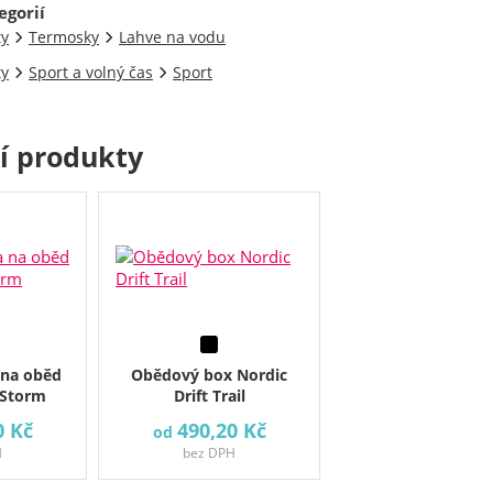
egorií
ty
Termosky
Lahve na vodu
ty
Sport a volný čas
Sport
cí produkty
 na oběd
Obědový box Nordic
 Storm
Drift Trail
0 Kč
490,20 Kč
od
H
bez DPH