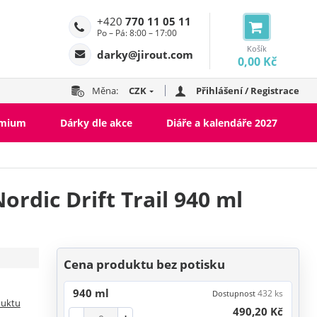
+420
770 11 05 11
Po – Pá: 8:00 – 17:00
Košík
darky@jirout.com
0,00 Kč
Měna:
CZK
Přihlášení / Registrace
emium
Dárky dle akce
Diáře a kalendáře 2027
ordic Drift Trail 940 ml
Cena produktu bez potisku
940 ml
432 ks
Dostupnost
duktu
490,20 Kč