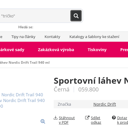
Hledá se:
ce
Tipy na články
Kontakty
Katalogy a šablony ke stažení
árkové sady
Zakázková výroba
Tiskoviny
Pr
áhev Nordic Drift Trail 940 ml
Sportovní láhev N
Černá
059.800
Značka
Nordic Drift
Stáhnout
Sdílet
Dotaz
v PDF
odkaz
k pro