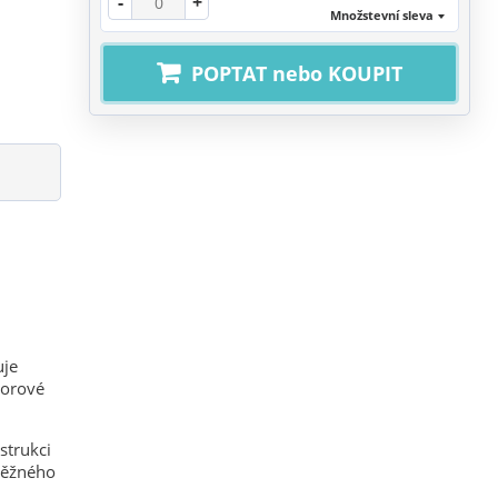
-
+
Množstevní sleva
POPTAT nebo KOUPIT
uje
oorové
strukci
běžného