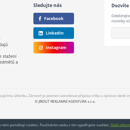
Sledujte nás
Dozvíte 
Odebírejte
Facebook
novinky V
LinkedIn
y
dajů
Instagram
e stažení
ředmětů a
upujícímu účtenku. Zároveň je povinen zaevidovat přijatou tržbu u správce daně o
© JIROUT REKLAMNÍ AGENTURA s.r.o.
eb nám pomáhají cookies. Používáním webu s tím vyjadřujete souhlas.
Další infor