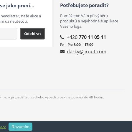
Potřebujete poradit?
se jako první...
Pomůžeme Vám při výběru
 newsletter, naše akce a
produktů a nejvhodnější aplikace
ám už neutečou.
Vašeho loga.
Odebírat
+420
770 11 05 11
Po – Pá:
8:00 – 17:00
darky@jirout.com
nline, v případě technického výpadku pak nejpozději do 48 hodin.
mace
Rozumím