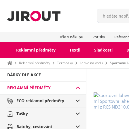
Vše o nákupu
Potisky
Referen
Reklamní předměty
Textil
Sladkosti
D
Domů
Reklamní předměty
Termosky
Lahve na vodu
Sportovní l
DÁRKY DLE AKCE
REKLAMNÍ PŘEDMĚTY
ECO reklamní předměty
Tašky
Batohy, cestování