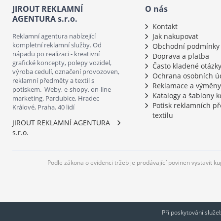
JIROUT REKLAMNÍ
O nás
AGENTURA s.r.o.
Kontakt
Reklamní agentura nabízející
Jak nakupovat
kompletní reklamní služby. Od
Obchodní podmínky
nápadu po realizaci - kreativní
Doprava a platba
grafické koncepty, polepy vozidel,
Často kladené otázk
výroba cedulí, označení provozoven,
Ochrana osobních ú
reklamní předměty a textil s
Reklamace a výměny
potiskem. Weby, e-shopy, on-line
Katalogy a šablony k
marketing. Pardubice, Hradec
Potisk reklamních p
Králové, Praha. 40 lidí
textilu
JIROUT REKLAMNÍ AGENTURA
s.r.o.
Podle zákona o evidenci tržeb je prodávající povinen vystavit k
Při poskytování služ