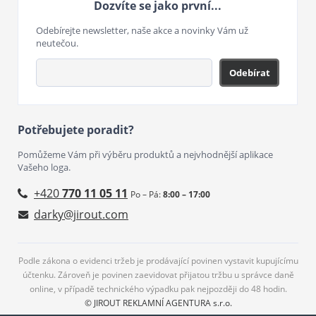
Dozvíte se jako první...
Odebírejte newsletter, naše akce a novinky Vám už
neutečou.
Odebírat
Potřebujete poradit?
Pomůžeme Vám při výběru produktů a nejvhodnější aplikace
Vašeho loga.
+420
770 11 05 11
Po – Pá:
8:00 – 17:00
darky@jirout.com
Podle zákona o evidenci tržeb je prodávající povinen vystavit kupujícímu
účtenku. Zároveň je povinen zaevidovat přijatou tržbu u správce daně
online, v případě technického výpadku pak nejpozději do 48 hodin.
© JIROUT REKLAMNÍ AGENTURA s.r.o.