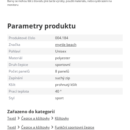
Barvy se mohou lišit z důvodu jiné šarže výroby, použití materiálu, nebo vyobrazení na
monitoru
Parametry produktu
Produktové číslo
004.184
Značka
myrtle beach
Pohlaví
Unisex
Materiál
polyester
Druh čepice
sportovní
Počet panelů
8 panelů
Zapínání
suchý zip
Kšilt
prohnutý kšilt
Prací teplota
40 °
Styl
sport
Zařazeno do kategorií
Textil
Čepice a kšiltovky
Kšiltovky
Textil
Čepice a kšiltovky
Funkční sportovní čepice