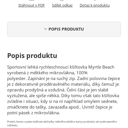
Stáhnout v PDF
Sdílet odkaz
Dotaz k produktu
POPIS PRODUKTU
Popis produktu
Sportovní lehká rychleschnoucí kšiltovka Myrtle Beach
vyrobená z měkkého mikrovlákna, 100%
polyester. Zapínání je na suchý zip. Zadní polovina čepice
je z dekorativně proděravěného materiálu, díky čemuž je
opravdu prodyšná a vzdušná. Čelní část je jen slabě
vyztužená, ale spíše někká. Díky tomu však tato kšiltovka
zvládne i situaci, kdy si na ní například omylem sednete,
zmáčknete do tašky, zavazadla apod.. Uvnitř čepice je
potní pásek z mikrovlákna.
Prosím, berte v potaz možnost odchylky reálného odstínu barvy produktu od vyobrazeného
náhledu.