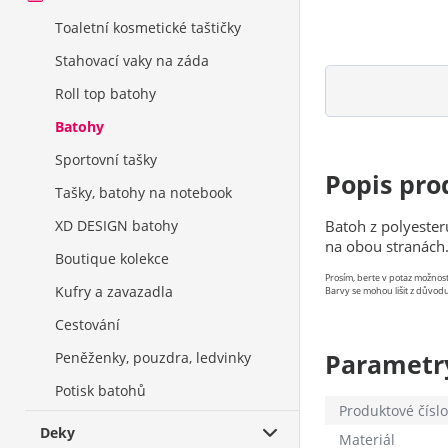
Toaletní kosmetické taštičky
Stahovací vaky na záda
Roll top batohy
Batohy
Sportovní tašky
Popis pro
Tašky, batohy na notebook
XD DESIGN batohy
Batoh z polyeste
na obou stranách
Boutique kolekce
Prosím, berte v potaz možno
Kufry a zavazadla
Barvy se mohou lišit z důvodu
Cestování
Parametr
Peněženky, pouzdra, ledvinky
Potisk batohů
Produktové číslo
Deky
Materiál