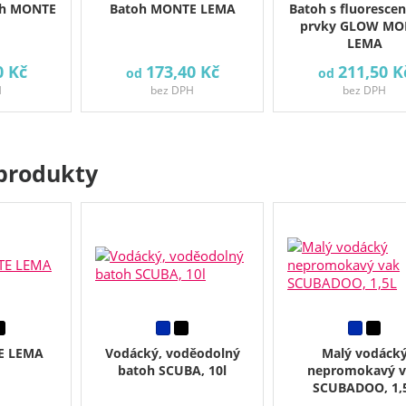
oh MONTE
Batoh MONTE LEMA
Batoh s fluoresce
prvky GLOW MO
LEMA
0 Kč
173,40 Kč
211,50 K
od
od
H
bez DPH
bez DPH
produkty
E LEMA
Vodácký, voděodolný
Malý vodáck
batoh SCUBA, 10l
nepromokavý 
SCUBADOO, 1,