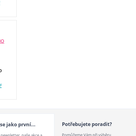
č
O
č
Potřebujete poradit?
se jako první...
Pomůžeme Vám při výběru
 newsletter, naše akce a