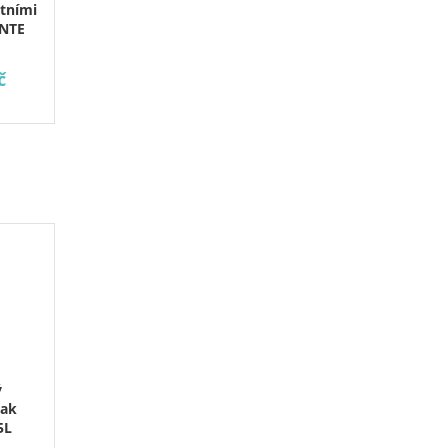
ntními
NTE
č
ý
vak
5L