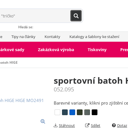
Hledá se:
ce
Tipy na články
Kontakty
Katalogy a šablony ke stažení
árkové sady
Zakázková výroba
Tiskoviny
Pr
batoh HIGE
sportovní batoh 
052.095
Barevné varianty, klikni pro zjištění c
Stáhnout
Sdílet
Dotaz