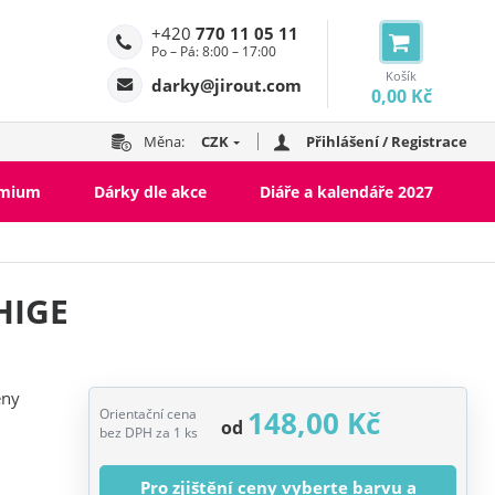
+420
770 11 05 11
Po – Pá: 8:00 – 17:00
Košík
darky@jirout.com
0,00 Kč
Měna:
CZK
Přihlášení / Registrace
emium
Dárky dle akce
Diáře a kalendáře 2027
HIGE
eny
148,00 Kč
Orientační cena
od
bez DPH za 1 ks
Pro zjištění ceny vyberte barvu a