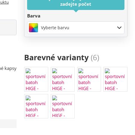
duktu
zadejte počet
Barva
Vyberte barvu
Barevné varianty
(6)
né kapsy