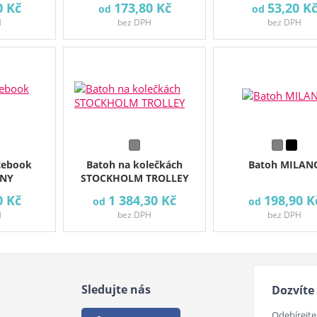
0 Kč
173,80 Kč
53,20 K
od
od
H
bez DPH
bez DPH
tebook
Batoh na kolečkách
Batoh MILAN
ENY
STOCKHOLM TROLLEY
0 Kč
1 384,30 Kč
198,90 K
od
od
H
bez DPH
bez DPH
Sledujte nás
Dozvíte 
Odebírejte