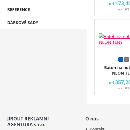
173,4
od
REFERENCE
bez DP
DÁRKOVÉ SADY
Batoh na no
NEON T
357,2
od
bez DP
JIROUT REKLAMNÍ
O nás
AGENTURA s.r.o.
Kontakt