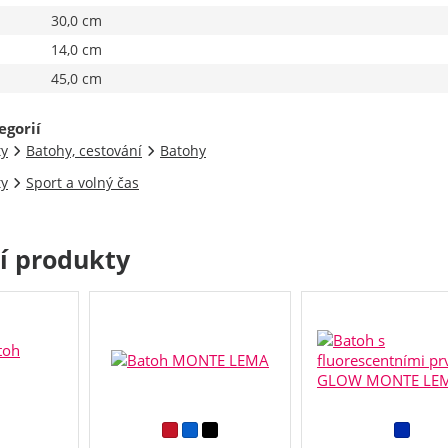
30,0 cm
14,0 cm
45,0 cm
egorií
ty
Batohy, cestování
Batohy
ty
Sport a volný čas
cí produkty