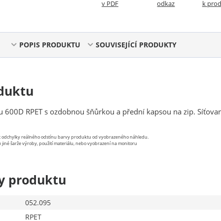
v PDF
odkaz
k pro
POPIS PRODUKTU
SOUVISEJÍCÍ PRODUKTY
duktu
ru 600D RPET s ozdobnou šňůrkou a přední kapsou na zip. Síťova
.
st odchylky reálného odstínu barvy produktu od vyobrazeného náhledu.
 jiné šarže výroby, použití materiálu, nebo vyobrazení na monitoru
y produktu
052.095
RPET