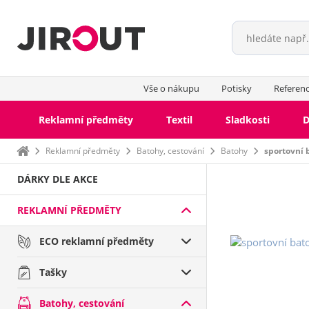
Vše o nákupu
Potisky
Referen
Reklamní předměty
Textil
Sladkosti
D
Domů
Reklamní předměty
Batohy, cestování
Batohy
sportovní 
DÁRKY DLE AKCE
REKLAMNÍ PŘEDMĚTY
ECO reklamní předměty
Tašky
Batohy, cestování