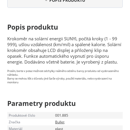
POPIS PRODUKTU
Popis produktu
Krokoměr na solární energii SUNYL počítá kroky (1 - 99
999), ušlou vzdálenost (km/mil) a spálené kalorie. Solární
krokoměr obsahuje LCD displej a přiložený klip na
opasek. Funkce automatického vypnutí pro úsporu
energie. Dodáváno včetně baterie. Je vyrobený z plastu.
Prosím, berte v potaz možnost odchylky reálného odstínu barvy produktu od vyobrazeného
náhledu.
Barvy se mohou lišit z důvodu jiné šarže výroby, použití materiálu, nebo vyobrazení na
monitoru
Parametry produktu
Produktové číslo
001.885
Značka
Bullet
Materiál
plast