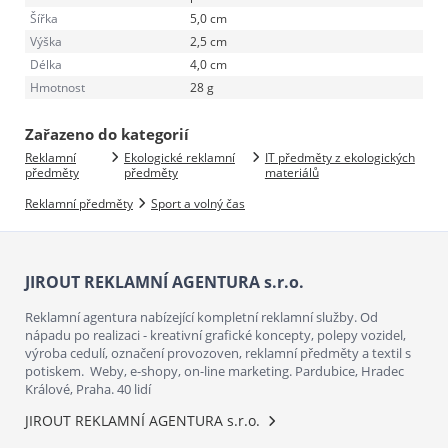
Šířka
5,0 cm
Výška
2,5 cm
Délka
4,0 cm
Hmotnost
28 g
Zařazeno do kategorií
Reklamní
Ekologické reklamní
IT předměty z ekologických
předměty
předměty
materiálů
Reklamní předměty
Sport a volný čas
JIROUT REKLAMNÍ AGENTURA s.r.o.
Reklamní agentura nabízející kompletní reklamní služby. Od
nápadu po realizaci - kreativní grafické koncepty, polepy vozidel,
výroba cedulí, označení provozoven, reklamní předměty a textil s
potiskem. Weby, e-shopy, on-line marketing. Pardubice, Hradec
Králové, Praha. 40 lidí
JIROUT REKLAMNÍ AGENTURA s.r.o.