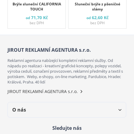
Brýle sluneční CALIFORNIA
Sluneční brýle z pšeničné
TOUCH
slámy
71,70 Kč
62,60 Kč
od
od
bez DPH
bez DPH
JIROUT REKLAMNÍ AGENTURA s.r.o.
Reklamní agentura nabízející kompletní reklamní služby. Od
nápadu po realizaci - kreativní grafické koncepty, polepy vozidel,
výroba cedulí, označení provozoven, reklamní předměty a textil s
potiskem. Weby, e-shopy, on-line marketing. Pardubice, Hradec
Králové, Praha. 40 lidí
JIROUT REKLAMNÍ AGENTURA s.r.o.
O nás
Sledujte nás