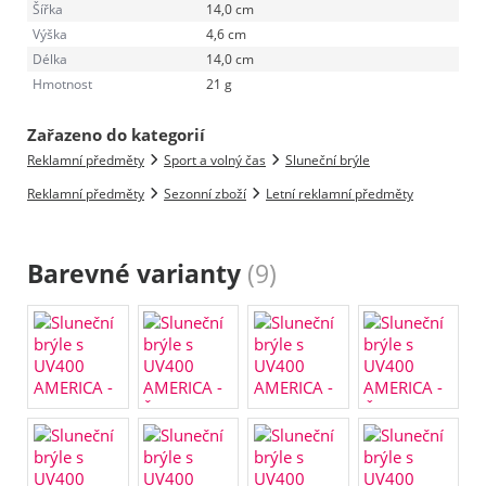
Šířka
14,0 cm
Výška
4,6 cm
Délka
14,0 cm
Hmotnost
21 g
Zařazeno do kategorií
Reklamní předměty
Sport a volný čas
Sluneční brýle
Reklamní předměty
Sezonní zboží
Letní reklamní předměty
Barevné varianty
(9)