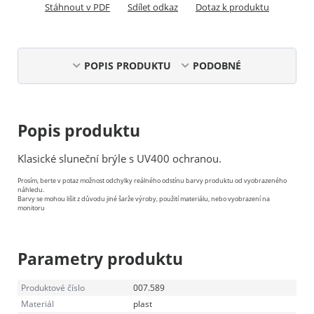
Stáhnout v PDF
Sdílet odkaz
Dotaz k produktu
POPIS PRODUKTU
PODOBNÉ
Popis produktu
Klasické sluneční brýle s UV400 ochranou.
Prosím, berte v potaz možnost odchylky reálného odstínu barvy produktu od vyobrazeného
náhledu.
Barvy se mohou lišit z důvodu jiné šarže výroby, použití materiálu, nebo vyobrazení na
monitoru
Parametry produktu
Produktové číslo
007.589
Materiál
plast