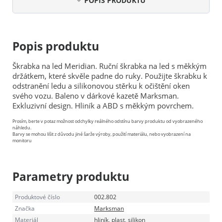
POPIS PRODUKTU
Popis produktu
Škrabka na led Meridian. Ruční škrabka na led s měkkým
držátkem, které skvěle padne do ruky. Použijte škrabku k
odstranění ledu a silikonovou stěrku k očištění oken
svého vozu. Baleno v dárkové kazetě Marksman.
Exkluzivní design. Hliník a ABD s měkkým povrchem.
Prosím, berte v potaz možnost odchylky reálného odstínu barvy produktu od vyobrazeného
náhledu.
Barvy se mohou lišit z důvodu jiné šarže výroby, použití materiálu, nebo vyobrazení na
monitoru
Parametry produktu
Produktové číslo
002.802
Značka
Marksman
Materiál
hliník, plast, silikon