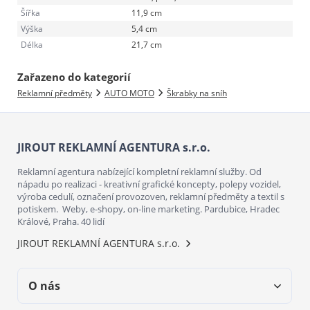
Šířka
11,9 cm
Výška
5,4 cm
Délka
21,7 cm
Zařazeno do kategorií
Reklamní předměty
AUTO MOTO
Škrabky na sníh
JIROUT REKLAMNÍ AGENTURA s.r.o.
Reklamní agentura nabízející kompletní reklamní služby. Od
nápadu po realizaci - kreativní grafické koncepty, polepy vozidel,
výroba cedulí, označení provozoven, reklamní předměty a textil s
potiskem. Weby, e-shopy, on-line marketing. Pardubice, Hradec
Králové, Praha. 40 lidí
JIROUT REKLAMNÍ AGENTURA s.r.o.
O nás