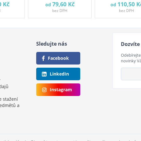
0 Kč
79,60 Kč
110,50 K
od
od
H
bez DPH
bez DPH
Sledujte nás
Dozvíte 
Odebírejte
Facebook
novinky V
LinkedIn
y
dajů
Instagram
e stažení
ředmětů a