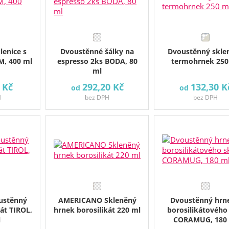
lenice s
Dvoustěnné šálky na
Dvoustěnný skle
M, 400 ml
espresso 2ks BODA, 80
termohrnek 250
ml
 Kč
292,20 Kč
132,30 K
od
od
H
bez DPH
bez DPH
ustěnný
AMERICANO Skleněný
Dvoustěnný hrn
át TIROL,
hrnek borosilikát 220 ml
borosilikátového
l
CORAMUG, 180