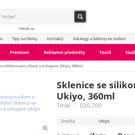
Hledá se:
ce
Tipy na články
Kontakty
Katalogy a šablony ke stažení
Premium
Reklamní předměty
Textil
Slad
 se silikonovým víkem a úchopem Ukiyo, 360ml
Sklenice se sili
Ukiyo, 360ml
Tmel
030.700
Značka
Ukiyo