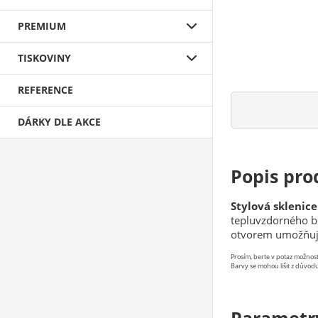
PREMIUM
TISKOVINY
REFERENCE
DÁRKY DLE AKCE
Popis pro
Stylová sklenic
tepluvzdorného bo
otvorem umožňují
Prosím, berte v potaz možno
Barvy se mohou lišit z důvodu