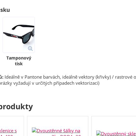
isku
Tamponový
tisk
ů:
Ideálně v Pantone barvách, ideálně vektory (křivky) / rastrové 
rázky vyžadují v určitých případech vektorizaci)
produkty