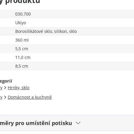
y produktu
030.700
Ukiyo
Borosilikátové sklo, silikon, sklo
360 ml
5,5 cm
11,0 cm
8,5 cm
egorií
ty
Hrnky, sklo
ty
Domácnost a kuchyně
ozměry
pro umístění potisku