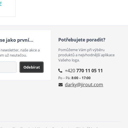
č
Potřebujete poradit?
se jako první...
Pomůžeme Vám při výběru
 newsletter, naše akce a
produktů a nejvhodnější aplikace
ám už neutečou.
Vašeho loga.
Odebírat
+420
770 11 05 11
Po – Pá:
8:00 – 17:00
darky@jirout.com