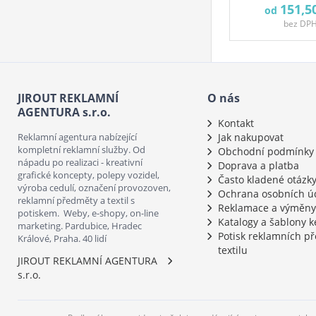
151,5
od
bez DP
JIROUT REKLAMNÍ
O nás
AGENTURA s.r.o.
Kontakt
Reklamní agentura nabízející
Jak nakupovat
kompletní reklamní služby. Od
Obchodní podmínky
nápadu po realizaci - kreativní
Doprava a platba
grafické koncepty, polepy vozidel,
Často kladené otázk
výroba cedulí, označení provozoven,
Ochrana osobních ú
reklamní předměty a textil s
Reklamace a výměny
potiskem. Weby, e-shopy, on-line
Katalogy a šablony k
marketing. Pardubice, Hradec
Potisk reklamních p
Králové, Praha. 40 lidí
textilu
JIROUT REKLAMNÍ AGENTURA
s.r.o.