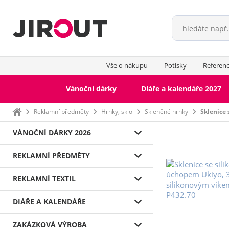
Vše o nákupu
Potisky
Referen
Vánoční dárky
Diáře a kalendáře 2027
Domů
Reklamní předměty
Hrnky, sklo
Skleněné hrnky
Sklenice
VÁNOČNÍ DÁRKY 2026
REKLAMNÍ PŘEDMĚTY
REKLAMNÍ TEXTIL
DIÁŘE A KALENDÁŘE
ZAKÁZKOVÁ VÝROBA