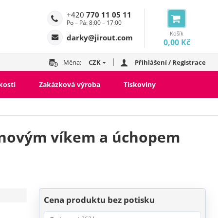
+420
770 11 05 11
Po – Pá: 8:00 – 17:00
Košík
darky@jirout.com
0,00 Kč
Měna:
CZK
Přihlášení / Registrace
kosti
Zakázková výroba
Tiskoviny
konovým víkem a úchopem
Cena produktu bez potisku