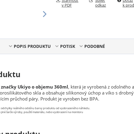
Stáhnout
Sdílet
Dotaz
v PDF
odkaz
k pro
POPIS PRODUKTU
POTISK
PODOBNÉ
duktu
e značky Ukiyo o objemu 360ml
, která je vyrobená z odolného 
rosilikátového skla a obsahuje silikonový úchop a víko s drobn
cím průchod páry. Produkt je vyroben bez BPA.
st odchylky reálného odstínu barvy produktu od vyobrazeného náhledu.
 jiné šarže výroby, použití materiálu, nebo vyobrazení na monitoru