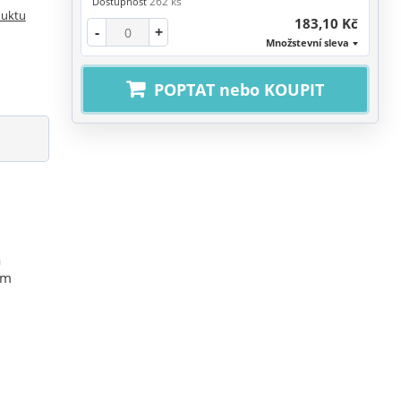
262 ks
Dostupnost
duktu
183,10 Kč
-
+
Množstevní sleva
POPTAT nebo KOUPIT
a
ým