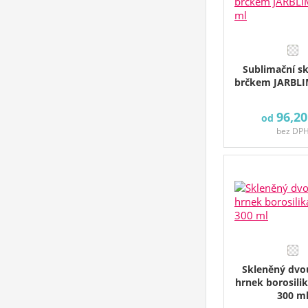
Sublimační sk
brčkem JARBLI
96,20
od
bez DP
Skleněný dvo
hrnek borosilik
300 m