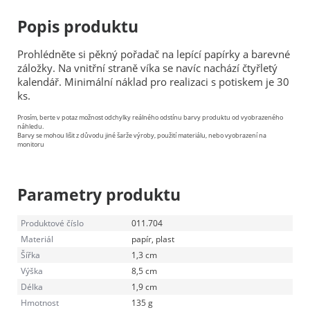
Popis produktu
Prohlédněte si pěkný pořadač na lepící papírky a barevné
záložky. Na vnitřní straně víka se navíc nachází čtyřletý
kalendář. Minimální náklad pro realizaci s potiskem je 30
ks.
Prosím, berte v potaz možnost odchylky reálného odstínu barvy produktu od vyobrazeného
náhledu.
Barvy se mohou lišit z důvodu jiné šarže výroby, použití materiálu, nebo vyobrazení na
monitoru
Parametry produktu
Produktové číslo
011.704
Materiál
papír, plast
Šířka
1,3 cm
Výška
8,5 cm
Délka
1,9 cm
Hmotnost
135 g