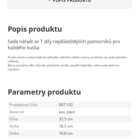
POPIS PRODUKTU
Popis produktu
Sada nářadí se 7 díly nejdůležitějších pomocníků pro
každého kutila.
Prosím, berte v potaz možnost odchylky reálného odstínu barvy produktu od vyobrazeného
náhledu.
Barvy se mohou lišit z důvodu jiné šarže výroby, použití materiálu, nebo vyobrazení na
monitoru
Parametry produktu
Produktové číslo
007.192
Materiál
kov, plast
Šířka
37,5 cm
Výška
18,5 cm
Délka
10,0 cm