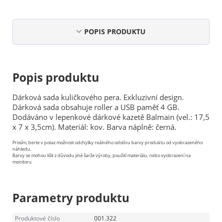
POPIS PRODUKTU
Popis produktu
Dárková sada kuličkového pera. Exkluzivní design.
Dárková sada obsahuje roller a USB paměť 4 GB.
Dodáváno v lepenkové dárkové kazetě Balmain (vel.: 17,5
x 7 x 3,5cm). Materiál: kov. Barva náplně: černá.
Prosím, berte v potaz možnost odchylky reálného odstínu barvy produktu od vyobrazeného
náhledu.
Barvy se mohou lišit z důvodu jiné šarže výroby, použití materiálu, nebo vyobrazení na
monitoru
Parametry produktu
Produktové číslo
001.322