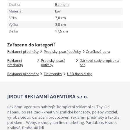
Značka
Balmain
Materiál
kov
Šířka
7,0 cm
Výška
3,0 cm
Délka
17,5 cm
Zařazeno do kategorií
Reklamní předměty
Propisky, psací potřeby
Značková pera
Reklamní
Propisky, psací
Dárkové sady propisek a
předměty
potřeby
per
Reklamní předměty
Elektronika
USB flash disky
JIROUT REKLAMNÍ AGENTURA s.r.o.
Reklamní agentura nabízející kompletní reklamní služby. Od
nápadu po realizaci - kreativní grafické koncepty, polepy vozidel,
výroba cedulí, označení provozoven, reklamní předměty a textil s
potiskem. Weby, e-shopy, on-line marketing. Pardubice, Hradec
Králové, Praha. 40 lidí