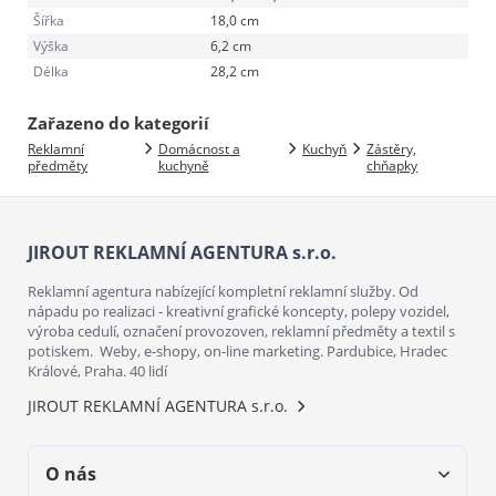
Šířka
18,0 cm
Výška
6,2 cm
Délka
28,2 cm
Zařazeno do kategorií
Reklamní
Domácnost a
Kuchyň
Zástěry,
předměty
kuchyně
chňapky
JIROUT REKLAMNÍ AGENTURA s.r.o.
Reklamní agentura nabízející kompletní reklamní služby. Od
nápadu po realizaci - kreativní grafické koncepty, polepy vozidel,
výroba cedulí, označení provozoven, reklamní předměty a textil s
potiskem. Weby, e-shopy, on-line marketing. Pardubice, Hradec
Králové, Praha. 40 lidí
JIROUT REKLAMNÍ AGENTURA s.r.o.
O nás