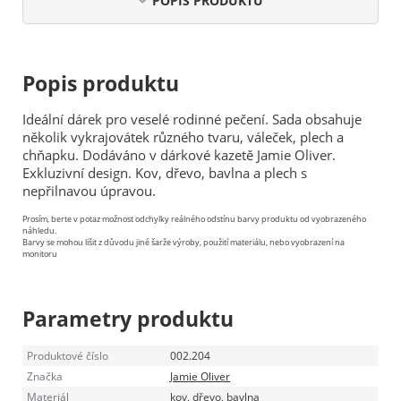
POPIS PRODUKTU
Popis produktu
Ideální dárek pro veselé rodinné pečení. Sada obsahuje
několik vykrajovátek různého tvaru, váleček, plech a
chňapku. Dodáváno v dárkové kazetě Jamie Oliver.
Exkluzivní design. Kov, dřevo, bavlna a plech s
nepřilnavou úpravou.
Prosím, berte v potaz možnost odchylky reálného odstínu barvy produktu od vyobrazeného
náhledu.
Barvy se mohou lišit z důvodu jiné šarže výroby, použití materiálu, nebo vyobrazení na
monitoru
Parametry produktu
Produktové číslo
002.204
Značka
Jamie Oliver
Materiál
kov, dřevo, bavlna