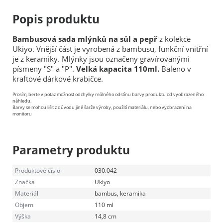
Popis produktu
Bambusová sada mlýnků na sůl a pepř
z kolekce
Ukiyo. Vnější část je vyrobená z bambusu, funkční vnitřní
je z keramiky. Mlýnky jsou označeny gravírovanými
písmeny "S" a "P".
Velká kapacita 110ml.
Baleno v
kraftové dárkové krabičce.
Prosím, berte v potaz možnost odchylky reálného odstínu barvy produktu od vyobrazeného
náhledu.
Barvy se mohou lišit z důvodu jiné šarže výroby, použití materiálu, nebo vyobrazení na
monitoru
Parametry produktu
Produktové číslo
030.042
Značka
Ukiyo
Materiál
bambus, keramika
Objem
110 ml
Výška
14,8 cm