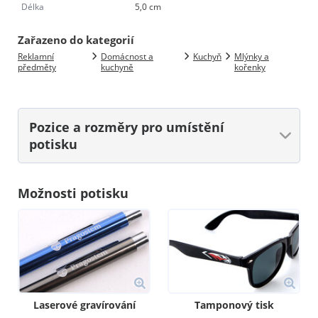
Délka
5,0 cm
Zařazeno do kategorií
Reklamní
Domácnost a
Kuchyň
Mlýnky a
předměty
kuchyně
kořenky
Pozice a rozměry
pro umístění
potisku
Možnosti potisku
Laserové gravírování
Tamponový tisk