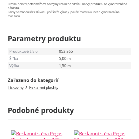
Prosím, berte v potaz možnost odchylky reálného odstínu barvy produktu od vyobrazeného
náhledu.
Barvy se mohou lišit z důvodu jiné šarže výroby, použití materiálu, nebo vyobrazení na
monitoru
Parametry produktu
Produktové číslo
053.865
Šířka
5,00 m
Výška
1,50 m
Zařazeno do kategorií
Tiskoviny
Reklamní plachty
Podobné produkty