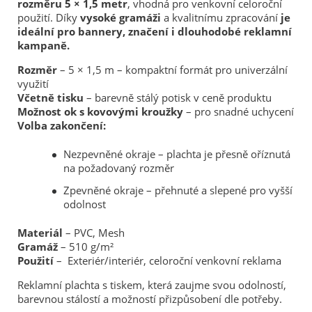
rozměru 5 × 1,5 metr
, vhodná pro venkovní celoroční
použití. Díky
vysoké gramáži
a kvalitnímu zpracování
je
ideální pro bannery, značení i dlouhodobé reklamní
kampaně.
Rozměr
– 5 × 1,5 m – kompaktní formát pro univerzální
využití
Včetně tisku
– barevně stálý potisk v ceně produktu
Možnost ok s kovovými kroužky
– pro snadné uchycení
Volba zakončení:
Nezpevněné okraje – plachta je přesně oříznutá
na požadovaný rozměr
Zpevněné okraje – přehnuté a slepené pro vyšší
odolnost
Materiál
– PVC, Mesh
Gramáž
– 510 g/m²
Použití
– Exteriér/interiér, celoroční venkovní reklama
Reklamní plachta s tiskem, která zaujme svou odolností,
barevnou stálostí a možností přizpůsobení dle potřeby.