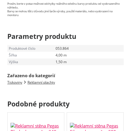
Prosím, berte v potaz možnost odchylky reálného odstínu barvy produktu od vyobrazeného
náhledu.
Barvy se mohou lišit z důvodu jiné šarže výroby, použití materiálu, nebo vyobrazení na
monitoru
Parametry produktu
Produktové číslo
053.864
Šířka
4,00 m
Výška
1,50 m
Zařazeno do kategorií
Tiskoviny
Reklamní plachty
Podobné produkty