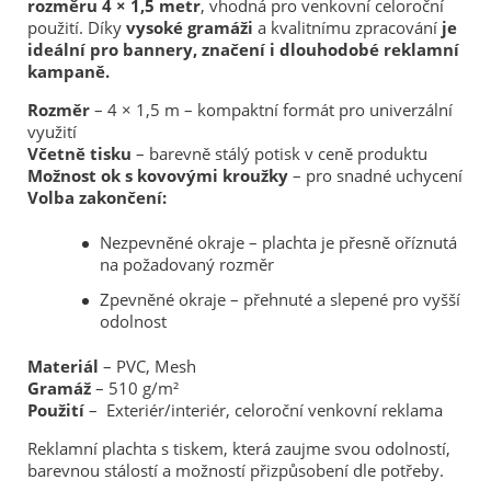
rozměru 4 × 1,5 metr
, vhodná pro venkovní celoroční
použití. Díky
vysoké gramáži
a kvalitnímu zpracování
je
ideální pro bannery, značení i dlouhodobé reklamní
kampaně.
Rozměr
– 4 × 1,5 m – kompaktní formát pro univerzální
využití
Včetně tisku
– barevně stálý potisk v ceně produktu
Možnost ok s kovovými kroužky
– pro snadné uchycení
Volba zakončení:
Nezpevněné okraje – plachta je přesně oříznutá
na požadovaný rozměr
Zpevněné okraje – přehnuté a slepené pro vyšší
odolnost
Materiál
– PVC, Mesh
Gramáž
– 510 g/m²
Použití
– Exteriér/interiér, celoroční venkovní reklama
Reklamní plachta s tiskem, která zaujme svou odolností,
barevnou stálostí a možností přizpůsobení dle potřeby.