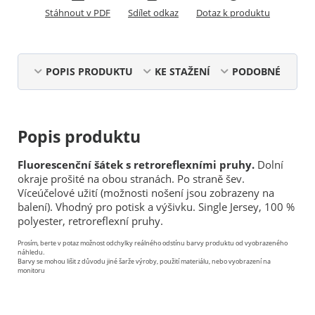
Stáhnout v PDF
Sdílet odkaz
Dotaz k produktu
POPIS PRODUKTU
KE STAŽENÍ
PODOBNÉ
Popis produktu
Fluorescenční šátek s retroreflexními pruhy.
Dolní
okraje prošité na obou stranách. Po straně šev.
Víceúčelové užití (možnosti nošení jsou zobrazeny na
balení). Vhodný pro potisk a výšivku. Single Jersey, 100 %
polyester, retroreflexní pruhy.
Prosím, berte v potaz možnost odchylky reálného odstínu barvy produktu od vyobrazeného
náhledu.
Barvy se mohou lišit z důvodu jiné šarže výroby, použití materiálu, nebo vyobrazení na
monitoru