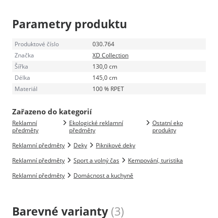
Parametry produktu
Produktové číslo
030.764
Značka
XD Collection
Šířka
130,0 cm
Délka
145,0 cm
Materiál
100 % RPET
Zařazeno do kategorií
Reklamní
Ekologické reklamní
Ostatní eko
předměty
předměty
produkty
Reklamní předměty
Deky
Piknikové deky
Reklamní předměty
Sport a volný čas
Kempování, turistika
Reklamní předměty
Domácnost a kuchyně
Barevné varianty
(3)