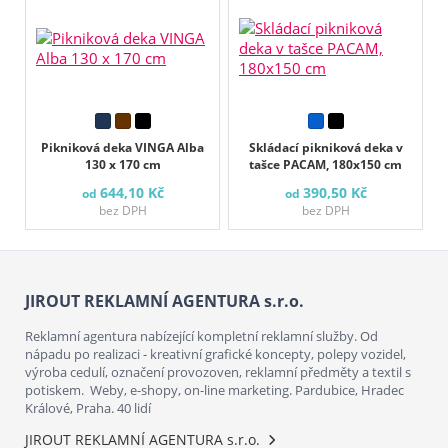
Pikniková deka VINGA Alba
Skládací pikniková deka v
130 x 170 cm
tašce PACAM, 180x150 cm
644,10 Kč
390,50 Kč
od
od
bez DPH
bez DPH
JIROUT REKLAMNÍ AGENTURA s.r.o.
Reklamní agentura nabízející kompletní reklamní služby. Od
nápadu po realizaci - kreativní grafické koncepty, polepy vozidel,
výroba cedulí, označení provozoven, reklamní předměty a textil s
potiskem. Weby, e-shopy, on-line marketing. Pardubice, Hradec
Králové, Praha. 40 lidí
JIROUT REKLAMNÍ AGENTURA s.r.o.