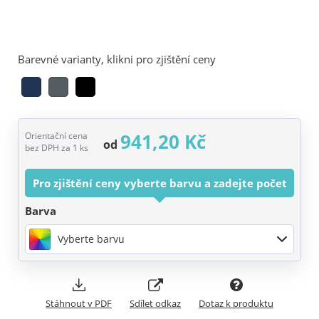
Barevné varianty, klikni pro zjištění ceny
941,20 Kč
Orientační cena
od
bez DPH za 1 ks
Pro zjištění ceny vyberte barvu a zadejte počet
Barva
Vyberte barvu
Stáhnout v PDF
Sdílet odkaz
Dotaz k produktu