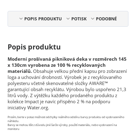
POPIS PRODUKTU
POTISK
PODOBNÉ
Popis produktu
Moderní prošívaná pikniková deka v rozměrech 145
x 130cm vyrobena ze 100 % recyklovaných
materiálů.
Obsahuje velkou přední kapsu pro zobrazení
loga a uchování drobností. Výrobek je z recyklovaného
polyesteru včetně skenovatelné složky AWARE™
garantující obsah recyklátu. Výrobou bylo uspořeno 21,3
litrů vody. Z výtěžku každého prodaného produktu z
kolekce Impact je navíc přispěno 2 % na podporu
iniciativy Water.org.
Prosím, berte v potaz možnost odchylky reálného odstínu barvy produktu od vyobrazeného
náhledu.
Barvy se mohou lišit z důvodu jiné šarže výroby, použití materiálu, nebo vyobrazení na
monitoru