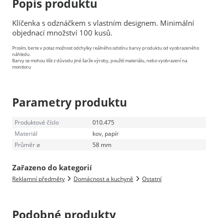
Popis produktu
Klíčenka s odznáčkem s vlastním designem. Minimální
objednací množství 100 kusů.
Prosím, berte v potaz možnost odchylky reálného odstínu barvy produktu od vyobrazeného
náhledu.
Barvy se mohou lišit z důvodu jiné šarže výroby, použití materiálu, nebo vyobrazení na
monitoru
Parametry produktu
Produktové číslo
010.475
Materiál
kov, papír
Průměr ø
58 mm
Zařazeno do kategorií
Reklamní předměty
Domácnost a kuchyně
Ostatní
Podobné produkty