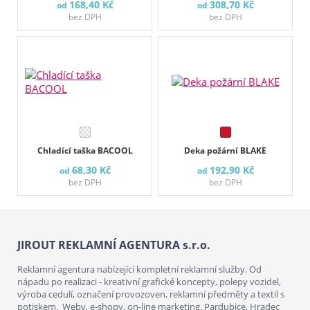
168,40 Kč
308,70 Kč
od
od
bez DPH
bez DPH
Chladící taška BACOOL
Deka požární BLAKE
68,30 Kč
192,90 Kč
od
od
bez DPH
bez DPH
JIROUT REKLAMNÍ AGENTURA s.r.o.
Reklamní agentura nabízející kompletní reklamní služby. Od
nápadu po realizaci - kreativní grafické koncepty, polepy vozidel,
výroba cedulí, označení provozoven, reklamní předměty a textil s
potiskem. Weby, e-shopy, on-line marketing. Pardubice, Hradec