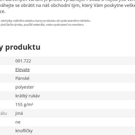
eváhejte se obrátit na náš obchodní tým, který Vám poskytne vešk
ce.
st odchylky reálného odstínu barvy produktu od vyobrazeného náhledu.
 jiné šarže výroby, použití materiálu, nebo vyobrazení na monitoru
y produktu
001.722
Elevate
Pánské
polyester
krátký rukáv
155 g/m²
iálu
jiná
ne
knoflíčky