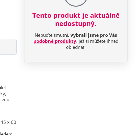
Tento produkt je aktuálně
nedostupný.
Nebuďte smutní,
vybrali jsme pro Vás
podobné produkty
, jež si můžete ihned
objednat.
let
ky,
ravou
i 45 x 60
zhledem