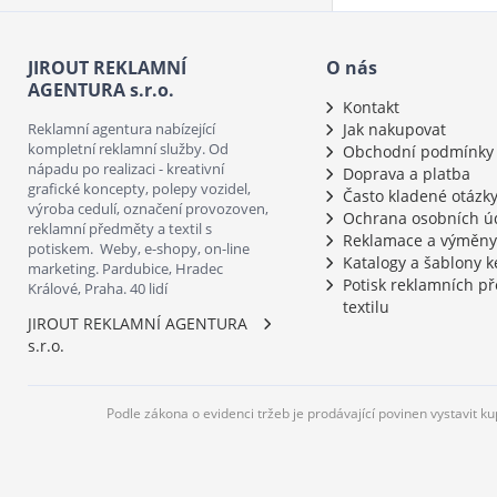
JIROUT REKLAMNÍ
O nás
AGENTURA s.r.o.
Kontakt
Reklamní agentura nabízející
Jak nakupovat
kompletní reklamní služby. Od
Obchodní podmínky
nápadu po realizaci - kreativní
Doprava a platba
grafické koncepty, polepy vozidel,
Často kladené otázk
výroba cedulí, označení provozoven,
Ochrana osobních ú
reklamní předměty a textil s
Reklamace a výměny
potiskem. Weby, e-shopy, on-line
Katalogy a šablony k
marketing. Pardubice, Hradec
Potisk reklamních p
Králové, Praha. 40 lidí
textilu
JIROUT REKLAMNÍ AGENTURA
s.r.o.
Podle zákona o evidenci tržeb je prodávající povinen vystavit k