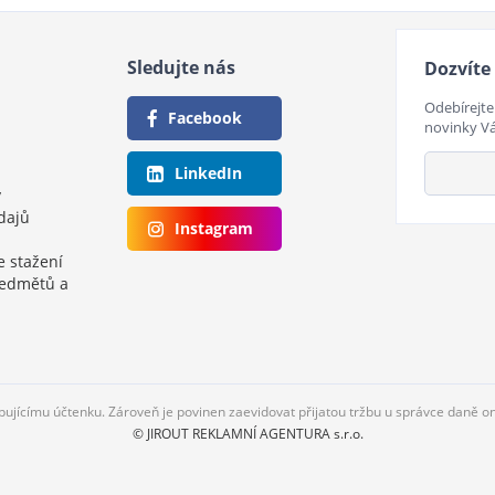
Sledujte nás
Dozvíte 
Odebírejte
Facebook
novinky V
LinkedIn
y
dajů
Instagram
e stažení
ředmětů a
upujícímu účtenku. Zároveň je povinen zaevidovat přijatou tržbu u správce daně o
© JIROUT REKLAMNÍ AGENTURA s.r.o.