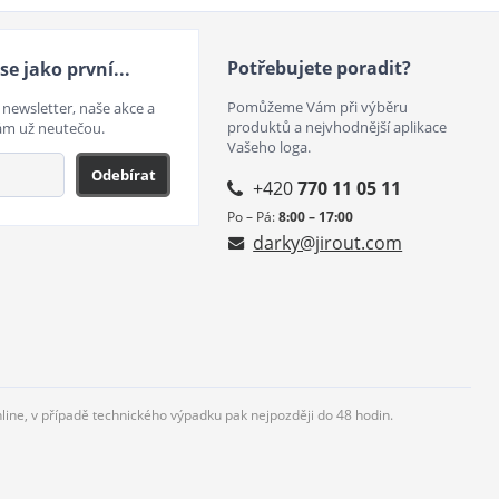
Potřebujete poradit?
se jako první...
Pomůžeme Vám při výběru
 newsletter, naše akce a
produktů a nejvhodnější aplikace
ám už neutečou.
Vašeho loga.
Odebírat
+420
770 11 05 11
Po – Pá:
8:00 – 17:00
darky@jirout.com
nline, v případě technického výpadku pak nejpozději do 48 hodin.