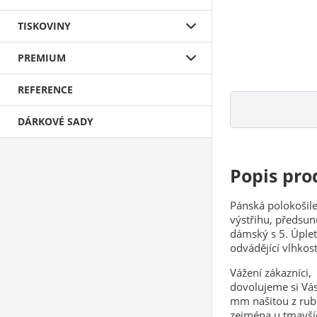
TISKOVINY
PREMIUM
REFERENCE
DÁRKOVÉ SADY
Popis pro
Pánská polokošil
výstřihu, předsun
dámský s 5. Úplet
odvádějící vlhkos
Vážení zákazníci,
dovolujeme si Vás 
mm našitou z rubové
zejména u tmavších