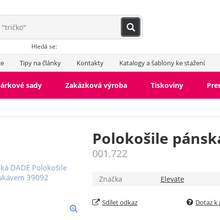
Hledá se:
ce
Tipy na články
Kontakty
Katalogy a šablony ke stažení
árkové sady
Zakázková výroba
Tiskoviny
Pr
Polokošile páns
001.722
Značka
Elevate
Sdílet odkaz
Dotaz k