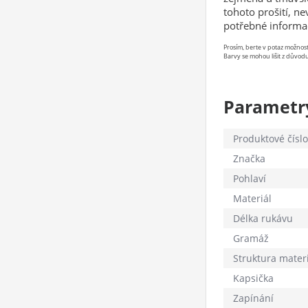
tohoto prošití, n
potřebné informa
Prosím, berte v potaz možno
Barvy se mohou lišit z důvodu
Parametr
Produktové číslo
Značka
Pohlaví
Materiál
Délka rukávu
Gramáž
Struktura mater
Kapsička
Zapínání