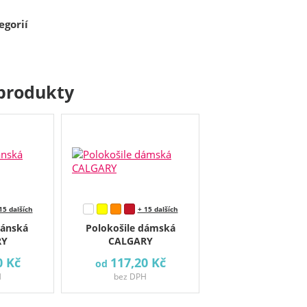
egorií
produkty
15 dalších
+ 15 dalších
pánská
Polokošile dámská
RY
CALGARY
0 Kč
117,20 Kč
od
H
bez DPH