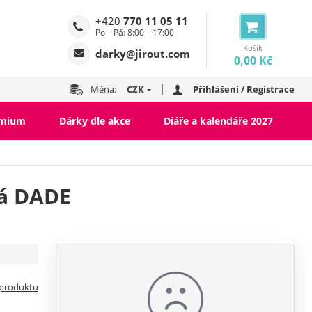
+420
770 11 05 11
Po – Pá: 8:00 – 17:00
Košík
darky@jirout.com
0,00 Kč
Měna:
CZK
Přihlášení / Registrace
emium
Dárky dle akce
Diáře a kalendáře 2027
ká DADE
 produktu