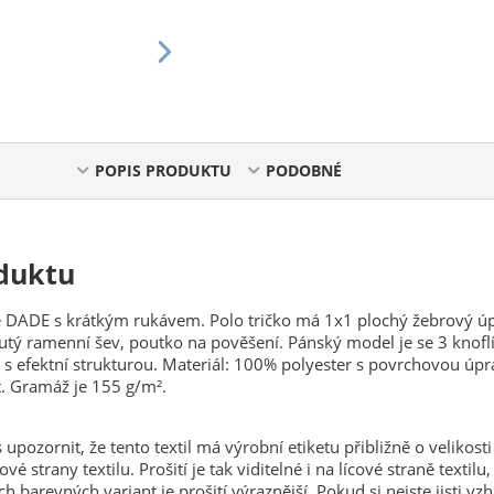
POPIS PRODUKTU
PODOBNÉ
duktu
e DADE s krátkým rukávem. Polo tričko má 1x1 plochý žebrový úp
utý ramenní šev, poutko na pověšení. Pánský model je se 3 knoflí
 s efektní strukturou. Materiál: 100% polyester s povrchovou úp
t. Gramáž je 155 g/m².
upozornit, že tento textil má výrobní etiketu přibližně o velikost
 strany textilu. Prošití je tak viditelné i na lícové straně textilu,
 barevných variant je prošití výraznější. Pokud si nejste jisti v