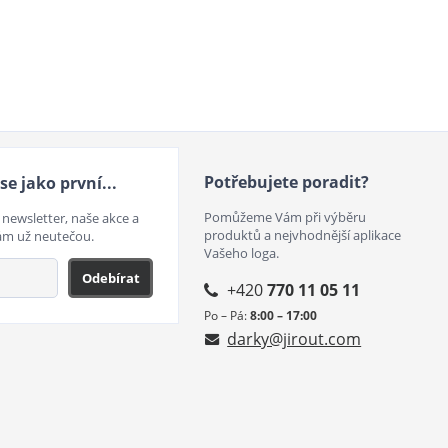
Potřebujete poradit?
se jako první...
Pomůžeme Vám při výběru
 newsletter, naše akce a
produktů a nejvhodnější aplikace
ám už neutečou.
Vašeho loga.
Odebírat
+420
770 11 05 11
Po – Pá:
8:00 – 17:00
darky@jirout.com