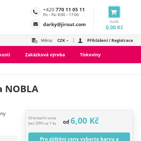
+420
770 11 05 11
Po – Pá: 8:00 – 17:00
Košík
darky@jirout.com
0,00 Kč
Měna:
CZK
Přihlášení / Registrace
kosti
Zakázková výroba
Tiskoviny
ka NOBLA
eny
6,00 Kč
Orientační cena
od
bez DPH za 1 ks
Pro zjištění ceny vyberte barvu a