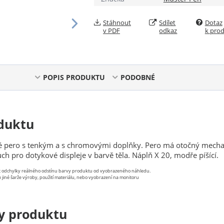
Stáhnout
Sdílet
Dotaz
v PDF
odkaz
k pro
POPIS PRODUKTU
PODOBNÉ
duktu
vé pero s tenkým a s chromovými doplňky. Pero má otočný mech
uch pro dotykové displeje v barvě těla. Náplň X 20, modře píšící.
st odchylky reálného odstínu barvy produktu od vyobrazeného náhledu.
 jiné šarže výroby, použití materiálu, nebo vyobrazení na monitoru
y produktu