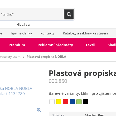
Hledá se:
ce
Tipy na články
Kontakty
Katalogy a šablony ke stažení
Premium
Reklamní předměty
Textil
Slad
en se stylusem
Plastová propiska NOBLA
Plastová propis
000.850
Barevné varianty, klikni pro zjištění c
Značka
Master Pen