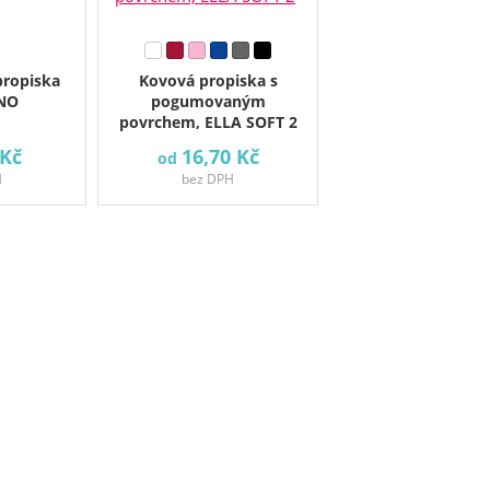
propiska
Kovová propiska s
NO
pogumovaným
povrchem, ELLA SOFT 2
 Kč
16,70 Kč
od
H
bez DPH