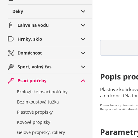
Deky
Lahve na vodu
Hrnky, sklo
Domácnost
Sport, volný čas
Popis pro
Psací potřeby
Plastové kuličko
Ekologické psací potřeby
a na konci těla to
Bezinkoustová tužka
Prosím, berte v potaz možno
Barvy se mohou lišit z důvodu
Plastové propisky
Kovové propisky
Parametr
Gelové propisky, rollery