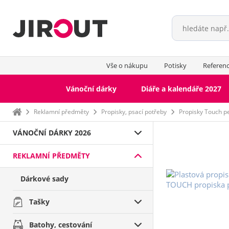
Vše o nákupu
Potisky
Referen
Vánoční dárky
Diáře a kalendáře 2027
Domů
Reklamní předměty
Propisky, psací potřeby
Propisky Touch p
VÁNOČNÍ DÁRKY 2026
REKLAMNÍ PŘEDMĚTY
Dárkové sady
Tašky
Batohy, cestování