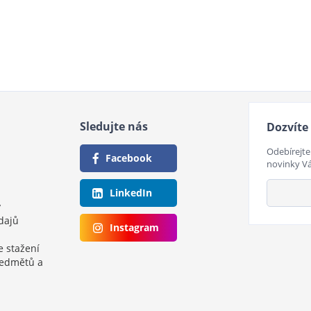
Sledujte nás
Dozvíte 
Odebírejte
Facebook
novinky V
LinkedIn
y
dajů
Instagram
e stažení
ředmětů a