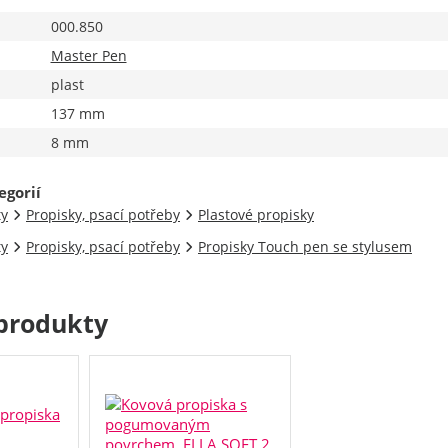
000.850
Master Pen
plast
137 mm
8 mm
egorií
ty
Propisky, psací potřeby
Plastové propisky
ty
Propisky, psací potřeby
Propisky Touch pen se stylusem
produkty