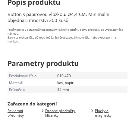
Popis produktu
Button s papírovou vložkou. Ø4,4 CM. Minimální
objednací množství 200 kusů.
Prosím, berte v potaz možnost odchylky reálného odstínu barvy produktu od vyobrazeného
náhledu.
Barvy se mohou lišit z důvodu jiné šarže výroby, použití materiálu, nebo vyobrazení na
monitoru
Parametry produktu
Produktové číslo
010.470
Materiál
kov, papír
Průměr ø
44 mm
Zařazeno do kategorií
Reklamní
Drobné předměty,
Placky a
předměty
klíčenky
magnetky