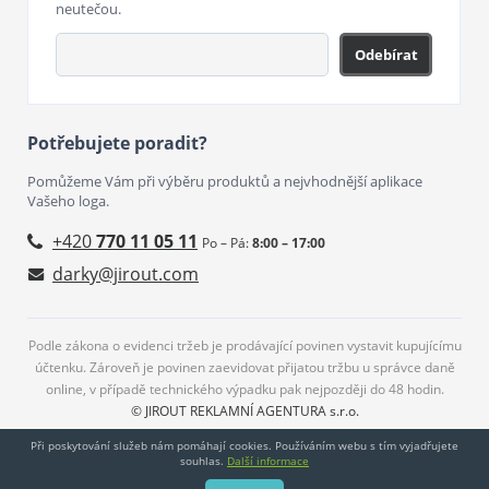
neutečou.
Odebírat
Potřebujete poradit?
Pomůžeme Vám při výběru produktů a nejvhodnější aplikace
Vašeho loga.
+420
770 11 05 11
Po – Pá:
8:00 – 17:00
darky@jirout.com
Podle zákona o evidenci tržeb je prodávající povinen vystavit kupujícímu
účtenku. Zároveň je povinen zaevidovat přijatou tržbu u správce daně
online, v případě technického výpadku pak nejpozději do 48 hodin.
© JIROUT REKLAMNÍ AGENTURA s.r.o.
Při poskytování služeb nám pomáhají cookies. Používáním webu s tím vyjadřujete
souhlas.
Další informace