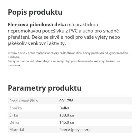
Popis produktu
Fleecová pikniková deka
má praktickou
nepromokavou podešívku z PVC a ucho pro snadné
přenášení. Deka se skvěle hodí pro vaše výlety nebo
jakékoliv venkovní aktivity.
Prosím, berte v potaz možnost odchylky reálného odstínu barvy produktu od vyobrazeného
náhledu.
Barvy se mohou lišit z důvodu jiné šarže výroby, použití materiálu, nebo vyobrazení na
monitoru
Parametry produktu
Produktové číslo
001.756
Značka
Bullet
Šířka
130,0 cm
Délka
145,0 cm
Materiál
fleece (polyester)