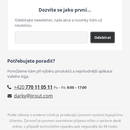
Dozvíte se jako první...
Odebírejte newsletter, naše akce a novinky Vám už
neutečou.
Odebírat
Potřebujete poradit?
Pomůžeme Vám při výběru produktů a nejvhodnější aplikace
Vašeho loga.
+420
770 11 05 11
Po – Pá:
8:00 – 17:00
darky@jirout.com
Podle zákona o evidenci tržeb je prodávající povinen vystavit kupujícímu
účtenku. Zároveň je povinen zaevidovat přijatou tržbu u správce daně
online, v případě technického výpadku pak nejpozději do 48 hodin.