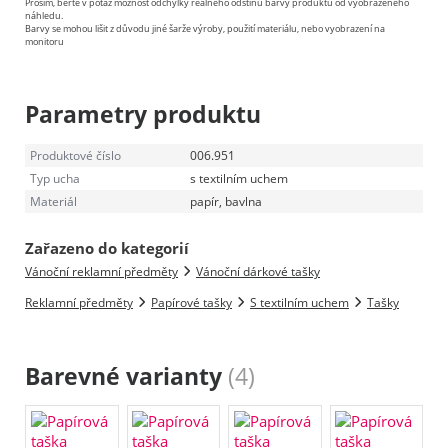
Prosím, berte v potaz možnost odchylky reálného odstínu barvy produktu od vyobrazeného
náhledu.
Barvy se mohou lišit z důvodu jiné šarže výroby, použití materiálu, nebo vyobrazení na
monitoru
Parametry produktu
Produktové číslo
006.951
Typ ucha
s textilním uchem
Materiál
papír, bavlna
Zařazeno do kategorií
Vánoční reklamní předměty
Vánoční dárkové tašky
Reklamní předměty
Papírové tašky
S textilním uchem
Tašky
Barevné varianty
(4)