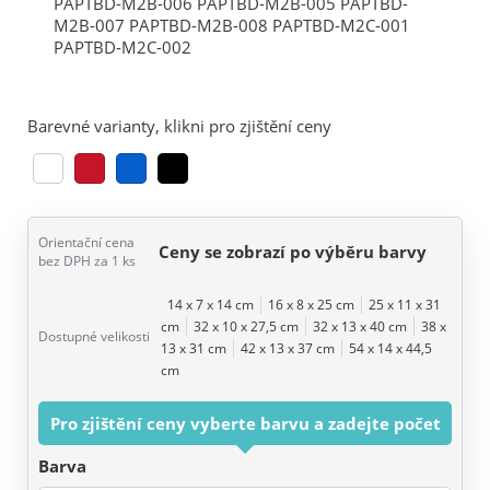
Barevné varianty, klikni pro zjištění ceny
Orientační cena
Ceny se zobrazí po výběru barvy
bez DPH za 1 ks
14 x 7 x 14 cm
16 x 8 x 25 cm
25 x 11 x 31
cm
32 x 10 x 27,5 cm
32 x 13 x 40 cm
38 x
Dostupné velikosti
13 x 31 cm
42 x 13 x 37 cm
54 x 14 x 44,5
cm
Pro zjištění ceny vyberte barvu a zadejte počet
Barva