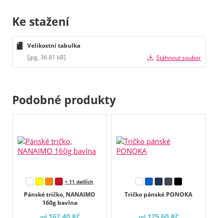
Ke stažení
Velikostní tabulka
[jpg, 36.81 kB]
Stáhnout soubor
Podobné produkty
+ 11 dalších
Pánské tričko, NANAIMO
Tričko pánské PONOKA
160g bavlna
162,40 Kč
125,60 Kč
od
od