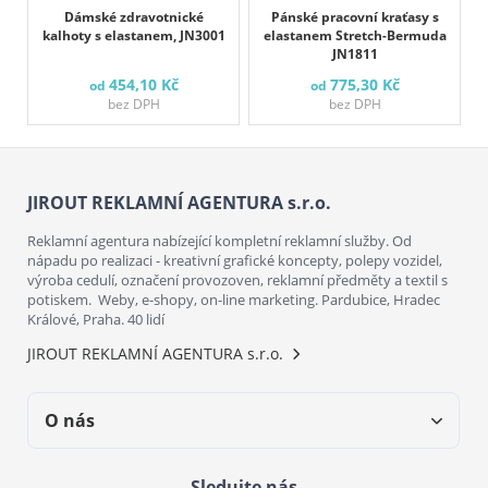
Dámské zdravotnické
Pánské pracovní kraťasy s
kalhoty s elastanem, JN3001
elastanem Stretch-Bermuda
JN1811
454,10 Kč
775,30 Kč
od
od
bez DPH
bez DPH
JIROUT REKLAMNÍ AGENTURA s.r.o.
Reklamní agentura nabízející kompletní reklamní služby. Od
nápadu po realizaci - kreativní grafické koncepty, polepy vozidel,
výroba cedulí, označení provozoven, reklamní předměty a textil s
potiskem. Weby, e-shopy, on-line marketing. Pardubice, Hradec
Králové, Praha. 40 lidí
JIROUT REKLAMNÍ AGENTURA s.r.o.
O nás
Sledujte nás