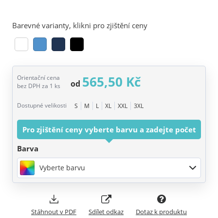
Barevné varianty, klikni pro zjištění ceny
565,50 Kč
Orientační cena
od
bez DPH za 1 ks
Dostupné velikosti
S
M
L
XL
XXL
3XL
Pro zjištění ceny vyberte barvu a zadejte počet
Barva
Vyberte barvu
Stáhnout v PDF
Sdílet odkaz
Dotaz k produktu