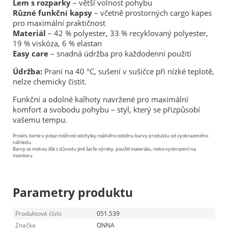
Lem s rozparky
– větší volnost pohybu
Různé funkční kapsy
– včetně prostorných cargo kapes
pro maximální praktičnost
Materiál
– 42 % polyester, 33 % recyklovaný polyester,
19 % viskóza, 6 % elastan
Easy care
– snadná údržba pro každodenní použití
Údržba:
Praní na 40 °C, sušení v sušičce při nízké teplotě,
nelze chemicky čistit.
Funkční a odolné kalhoty navržené pro maximální
komfort a svobodu pohybu – styl, který se přizpůsobí
vašemu tempu.
Prosím, berte v potaz možnost odchylky reálného odstínu barvy produktu od vyobrazeného
náhledu.
Barvy se mohou lišit z důvodu jiné šarže výroby, použití materiálu, nebo vyobrazení na
monitoru
Parametry produktu
Produktové číslo
051.539
Značka
ONNA