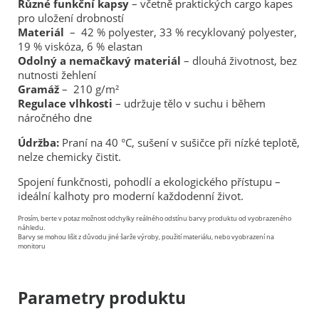
Různé funkční kapsy
– včetně praktických cargo kapes
pro uložení drobností
Materiál
– 42 % polyester, 33 % recyklovaný polyester,
19 % viskóza, 6 % elastan
Odolný a nemačkavý materiál
– dlouhá životnost, bez
nutnosti žehlení
Gramáž
– 210 g/m²
Regulace vlhkosti
– udržuje tělo v suchu i během
náročného dne
Údržba:
Praní na 40 °C, sušení v sušičce při nízké teplotě,
nelze chemicky čistit.
Spojení funkčnosti, pohodlí a ekologického přístupu –
ideální kalhoty pro moderní každodenní život.
Prosím, berte v potaz možnost odchylky reálného odstínu barvy produktu od vyobrazeného
náhledu.
Barvy se mohou lišit z důvodu jiné šarže výroby, použití materiálu, nebo vyobrazení na
monitoru
Parametry produktu