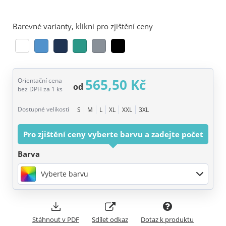
Barevné varianty, klikni pro zjištění ceny
565,50 Kč
Orientační cena
od
bez DPH za 1 ks
Dostupné velikosti
S
M
L
XL
XXL
3XL
Pro zjištění ceny vyberte barvu a zadejte počet
Barva
Vyberte barvu
Stáhnout v PDF
Sdílet odkaz
Dotaz k produktu