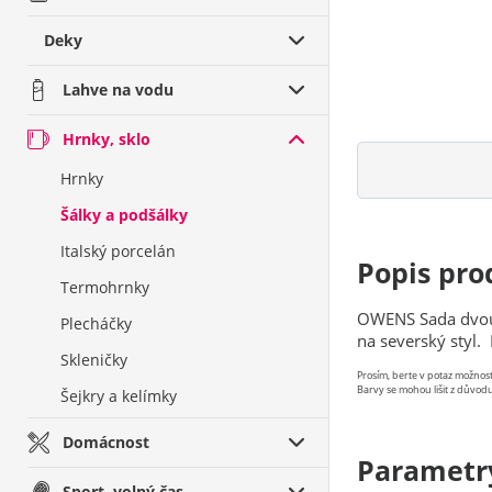
Deky
Lahve na vodu
Hrnky, sklo
Hrnky
Šálky a podšálky
Italský porcelán
Popis pro
Termohrnky
OWENS Sada dvou 
Plecháčky
na severský styl.
Skleničky
Prosím, berte v potaz možno
Barvy se mohou lišit z důvodu
Šejkry a kelímky
Domácnost
Parametr
Sport, volný čas