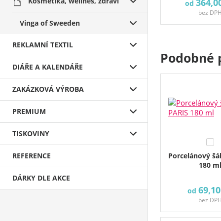
Kosmetika, wellnes, zdraví
364,0
od
bez DP
Vinga of Sweeden
REKLAMNÍ TEXTIL
Podobné 
DIÁŘE A KALENDÁŘE
ZAKÁZKOVÁ VÝROBA
PREMIUM
TISKOVINY
REFERENCE
Porcelánový šá
180 m
DÁRKY DLE AKCE
69,10
od
bez DP