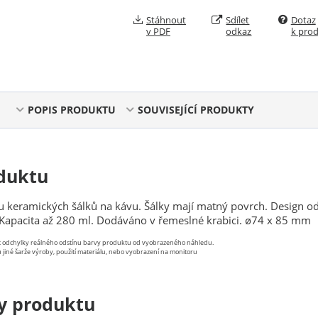
Stáhnout
Sdílet
Dotaz
v PDF
odkaz
k pro
POPIS PRODUKTU
SOUVISEJÍCÍ PRODUKTY
duktu
keramických šálků na kávu. Šálky mají matný povrch. Design o
 Kapacita až 280 ml. Dodáváno v řemeslné krabici. ø74 x 85 mm
st odchylky reálného odstínu barvy produktu od vyobrazeného náhledu.
 jiné šarže výroby, použití materiálu, nebo vyobrazení na monitoru
y produktu