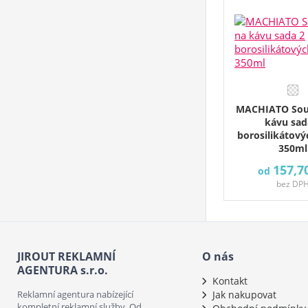
MACHIATO Sou
kávu sad
borosilikátov
350ml
157,7
od
bez DP
JIROUT REKLAMNÍ
O nás
AGENTURA s.r.o.
Kontakt
Reklamní agentura nabízející
Jak nakupovat
kompletní reklamní služby. Od