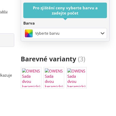
Pro zjištění ceny vyberte barvu a
duktu
zadejte počet
Barva
Vyberte barvu
Barevné varianty
(3)
dkazuje