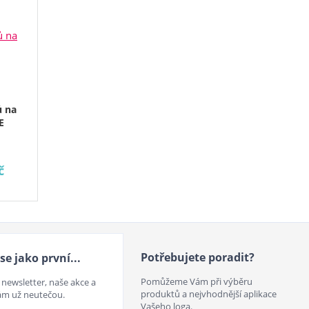
ů na
E
č
Potřebujete poradit?
se jako první...
Pomůžeme Vám při výběru
 newsletter, naše akce a
produktů a nejvhodnější aplikace
ám už neutečou.
Vašeho loga.