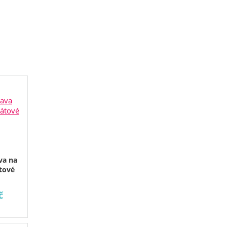
va na
átové
č