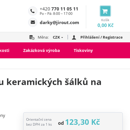
+420
770 11 05 11
Po – Pá: 8:00 – 17:00
Košík
darky@jirout.com
0,00 Kč
Měna:
CZK
Přihlášení / Registrace
kosti
Zakázková výroba
Tiskoviny
 keramických šálků na
eny
123,30 Kč
Orientační cena
od
bez DPH za 1 ks