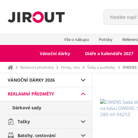
Vše o nákupu
Potisky
Referen
Vánoční dárky
Diáře a kalendáře 2027
Domů
Reklamní předměty
Hrnky, sklo
Šálky a podšálky
OWENS S
VÁNOČNÍ DÁRKY 2026
REKLAMNÍ PŘEDMĚTY
Dárkové sady
Tašky
Batohy, cestování