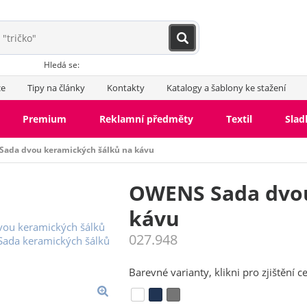
Hledá se:
ce
Tipy na články
Kontakty
Katalogy a šablony ke stažení
Premium
Reklamní předměty
Textil
Slad
ada dvou keramických šálků na kávu
OWENS Sada dvou
kávu
027.948
Barevné varianty, klikni pro zjištění c