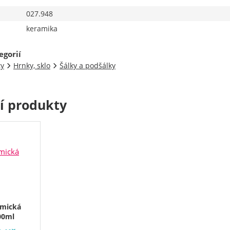
027.948
keramika
egorií
ty
Hrnky, sklo
Šálky a podšálky
cí produkty
mická
00ml