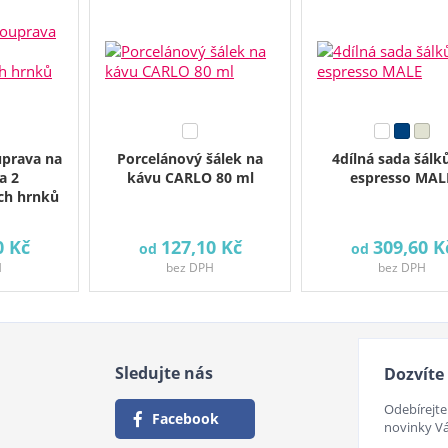
prava na
Porcelánový šálek na
4dílná sada šálk
a 2
kávu CARLO 80 ml
espresso MAL
ých hrnků
0 Kč
127,10 Kč
309,60 K
od
od
H
bez DPH
bez DPH
Sledujte nás
Dozvíte 
Odebírejte
Facebook
novinky V