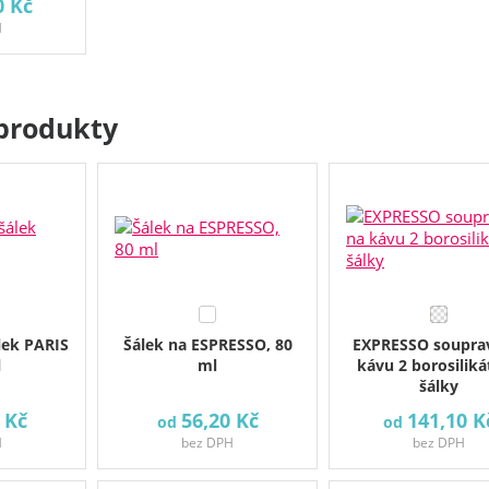
0 Kč
H
produkty
lek PARIS
Šálek na ESPRESSO, 80
EXPRESSO soupra
l
ml
kávu 2 borosilik
šálky
 Kč
56,20 Kč
141,10 K
od
od
H
bez DPH
bez DPH