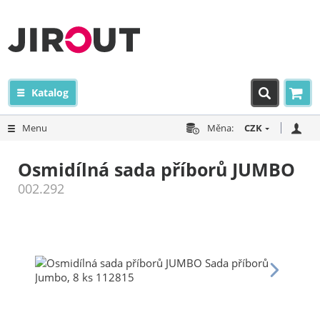
Katalog
Menu
Měna:
CZK
Osmidílná sada příborů JUMBO
002.292