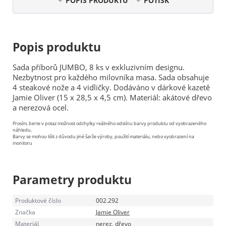
POPIS PRODUKTU
POTISK
Popis produktu
Sada příborů JUMBO, 8 ks v exkluzivním designu.
Nezbytnost pro každého milovníka masa. Sada obsahuje
4 steakové nože a 4 vidličky. Dodáváno v dárkové kazetě
Jamie Oliver (15 x 28,5 x 4,5 cm). Materiál: akátové dřevo
a nerezová ocel.
Prosím, berte v potaz možnost odchylky reálného odstínu barvy produktu od vyobrazeného
náhledu.
Barvy se mohou lišit z důvodu jiné šarže výroby, použití materiálu, nebo vyobrazení na
monitoru
Parametry produktu
Produktové číslo
002.292
Značka
Jamie Oliver
Materiál
nerez, dřevo