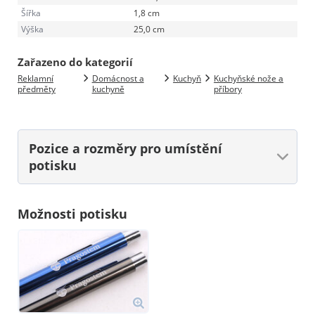
Šířka
1,8 cm
Výška
25,0 cm
Zařazeno do kategorií
Reklamní
Domácnost a
Kuchyň
Kuchyňské nože a
předměty
kuchyně
příbory
Pozice a rozměry
pro umístění
potisku
Možnosti potisku