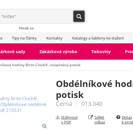
Hledá se:
ce
Tipy na články
Kontakty
Katalogy a šablony ke stažení
árkové sady
Zakázková výroba
Tiskoviny
Pr
íkové hodiny Brite-Clock®, celoplošný potisk
Obdélníkové hodi
potisk
Černá
013.040
Stáhnout
Sdílet
Dotaz
v PDF
odkaz
k pro