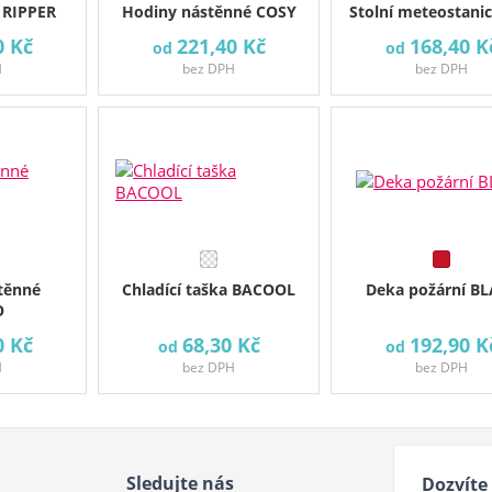
 RIPPER
Hodiny nástěnné COSY
Stolní meteostani
0 Kč
221,40 Kč
168,40 K
od
od
H
bez DPH
bez DPH
těnné
Chladící taška BACOOL
Deka požární B
O
0 Kč
68,30 Kč
192,90 K
od
od
H
bez DPH
bez DPH
Sledujte nás
Dozvíte 