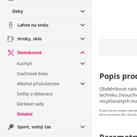
Deky
Lahve na vodu
Hrnky, sklo
Domácnost
Kuchyň
Svačinové boxy
Popis pro
Alkohol příslušenství
Obdélníkové nást
Svíčky a dekorace
techniku živoucíh
recyklovaných mat
Dárkové sady
Prosím, berte v potaz možno
Ostatní
Barvy se mohou lišit z důvodu
Sport, volný čas