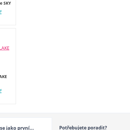
ce SKY
č
LAKE
č
Potřebujete poradit?
se jako první...