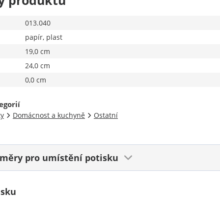
y produktu
013.040
papír, plast
19,0 cm
24,0 cm
0,0 cm
egorií
ty
Domácnost a kuchyně
Ostatní
ozměry
pro umístění potisku
isku