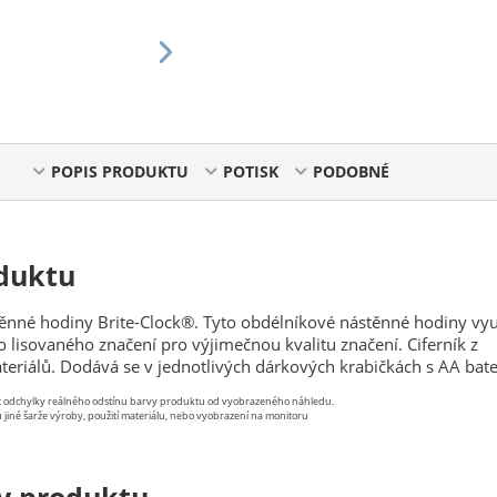
POPIS PRODUKTU
POTISK
PODOBNÉ
duktu
ěnné hodiny Brite-Clock®. Tyto obdélníkové nástěnné hodiny vyu
o lisovaného značení pro výjimečnou kvalitu značení. Ciferník z
eriálů. Dodává se v jednotlivých dárkových krabičkách s AA bater
st odchylky reálného odstínu barvy produktu od vyobrazeného náhledu.
 jiné šarže výroby, použití materiálu, nebo vyobrazení na monitoru