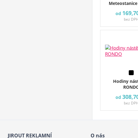
Meteostanice
169,7
od
bez DP
Hodiny nás
ROND
308,7
od
bez DP
JIROUT REKLAMNÍ
O nás