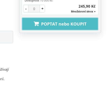
10 000 ks
Dostupnost
245,90 Kč
-
+
Množstevní sleva
POPTAT nebo KOUPIT
žívají
ií.