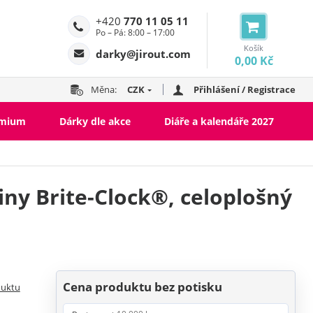
+420
770 11 05 11
Po – Pá: 8:00 – 17:00
Košík
darky@jirout.com
0,00 Kč
Měna:
CZK
Přihlášení / Registrace
emium
Dárky dle akce
Diáře a kalendáře 2027
ny Brite-Clock®, celoplošný
Cena produktu bez potisku
duktu