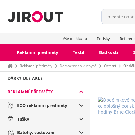
Vše o nákupu
Potisky
Referen
Reklamní předměty
Textil
Sladkosti
D
Domů
Reklamní předměty
Domácnost a kuchyně
Ostatní
Obdéln
DÁRKY DLE AKCE
REKLAMNÍ PŘEDMĚTY
ECO reklamní předměty
Tašky
Batohy, cestování