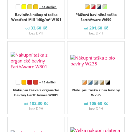
+ 44 dalších
Bavlněná nákupní taška
Plážová bavlněná taška
Westford Mill 140g/m² W101
EarthAware W690
33,60 Kč
201,60 Kč
od
od
bez DPH
bez DPH
+ 15 dalších
Nákupní taška z organické
Nákupní taška z bio bavlny
bavlny EarthAware W801
W235
102,30 Kč
105,60 Kč
od
od
bez DPH
bez DPH