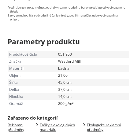
Prosím, berte v potaz možnost odchylky reálného odstínu barvy produktu od vyobrazeného
náhledu.
Barvy se mohou lišit z důvodu jiné šarže výroby, použití materiálu, nebo vyobrazení na
monitoru
Parametry produktu
Produktové číslo
051.950
Značka
Westford Mill
Materiál
bavlna
Objem
21,00 l
Šířka
45,0 cm
Délka
37,0 cm
Hloubka
14,0 cm
Gramáž
200 g/m²
Zařazeno do kategorií
Reklamní
Tašky z ekologických
Ekologické reklamní
předměty
materiálu
předměty