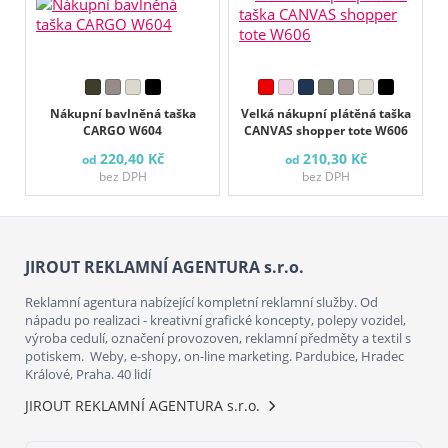
Nákupní bavlněná taška
Velká nákupní plátěná taška
CARGO W604
CANVAS shopper tote W606
220,40 Kč
210,30 Kč
od
od
bez DPH
bez DPH
JIROUT REKLAMNÍ AGENTURA s.r.o.
Reklamní agentura nabízející kompletní reklamní služby. Od
nápadu po realizaci - kreativní grafické koncepty, polepy vozidel,
výroba cedulí, označení provozoven, reklamní předměty a textil s
potiskem. Weby, e-shopy, on-line marketing. Pardubice, Hradec
Králové, Praha. 40 lidí
JIROUT REKLAMNÍ AGENTURA s.r.o.