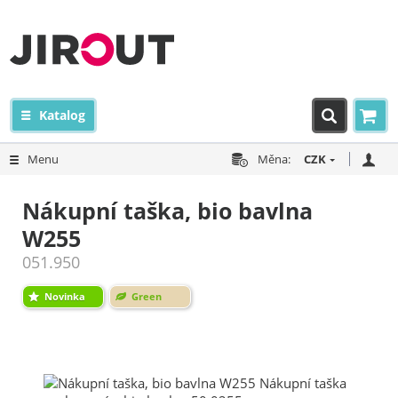
Katalog
Menu
Měna:
CZK
Nákupní taška, bio bavlna
W255
051.950
Novinka
Green