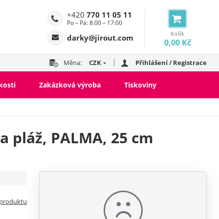
+420
770 11 05 11
Po – Pá: 8:00 – 17:00
Košík
darky@jirout.com
0,00 Kč
Měna:
CZK
Přihlášení / Registrace
kosti
Zakázková výroba
Tiskoviny
a pláž, PALMA, 25 cm
 produktu