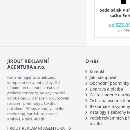
Sada pálek v 
sáčku Enr
323,6
od
bez DP
JIROUT REKLAMNÍ
O nás
AGENTURA s.r.o.
Kontakt
Reklamní agentura nabízející
Jak nakupovat
kompletní reklamní služby. Od
Obchodní podmínky
nápadu po realizaci - kreativní
Doprava a platba
grafické koncepty, polepy vozidel,
Často kladené otázk
výroba cedulí, označení provozoven,
Ochrana osobních ú
reklamní předměty a textil s
Reklamace a výměny
potiskem. Weby, e-shopy, on-line
Katalogy a šablony k
marketing. Pardubice, Hradec
Potisk reklamních p
Králové, Praha. 40 lidí
textilu
JIROUT REKLAMNÍ AGENTURA