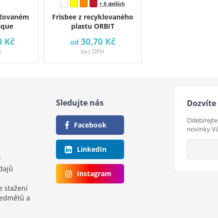
+ 6 dalších
síťovaném
Frisbee z recyklovaného
ique
plastu ORBIT
0 Kč
30,70 Kč
od
H
bez DPH
Sledujte nás
Dozvíte 
Odebírejte
Facebook
novinky V
LinkedIn
y
dajů
Instagram
e stažení
ředmětů a