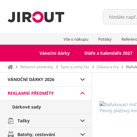
Vše o nákupu
Potisky
Referen
Vánoční dárky
Diáře a kalendáře 2027
Domů
Reklamní předměty
Sport a volný čas
Zábava a hry
Nafuk
VÁNOČNÍ DÁRKY 2026
REKLAMNÍ PŘEDMĚTY
Dárkové sady
Tašky
Batohy, cestování