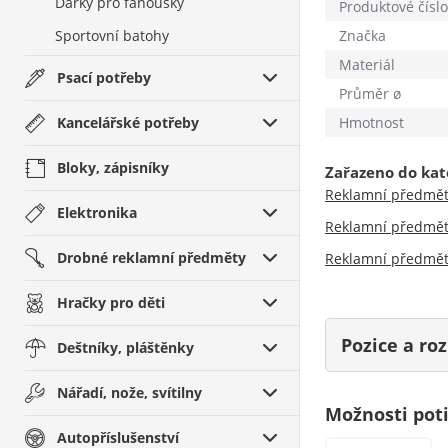
Dárky pro fanoušky
Produktové číslo
Sportovní batohy
Značka
Materiál
Psací potřeby
Průměr ø
Kancelářské potřeby
Hmotnost
Bloky, zápisníky
Zařazeno do kat
Reklamní předmě
Elektronika
Reklamní předmě
Drobné reklamní předměty
Reklamní předmě
Hračky pro děti
Pozice a r
Deštníky, pláštěnky
Nářadí, nože, svítilny
Možnosti pot
Autopříslušenství