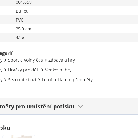
001.859
Bullet
PVC
25,0 cm
44 g
egorií
ty
Sport a volný čas
Zábava a hry
ty
Hračky pro děti
Venkovní hry
ty
Sezonní zboží
Letní reklamní předměty
ozměry
pro umístění potisku
isku