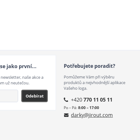
Potřebujete poradit?
se jako první...
Pomůžeme Vám při výběru
 newsletter, naše akce a
produktů a nejvhodnější aplikace
ám už neutečou.
Vašeho loga.
Odebírat
+420
770 11 05 11
Po – Pá:
8:00 – 17:00
darky@jirout.com