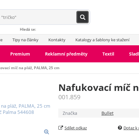
Hledá se:
ce
Tipy na články
Kontakty
Katalogy a šablony ke stažení
Premium
Reklamní předměty
Textil
Slad
ovací míč na pláž, PALMA, 25 cm
Nafukovací míč n
001.859
Značka
Bullet
Sdílet odkaz
Dotaz k