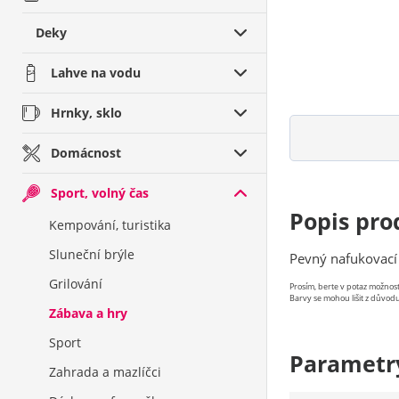
Deky
Lahve na vodu
Hrnky, sklo
Domácnost
Sport, volný čas
Popis pro
Kempování, turistika
Sluneční brýle
Pevný nafukovací
Grilování
Prosím, berte v potaz možno
Barvy se mohou lišit z důvodu
Zábava a hry
Sport
Parametr
Zahrada a mazlíčci