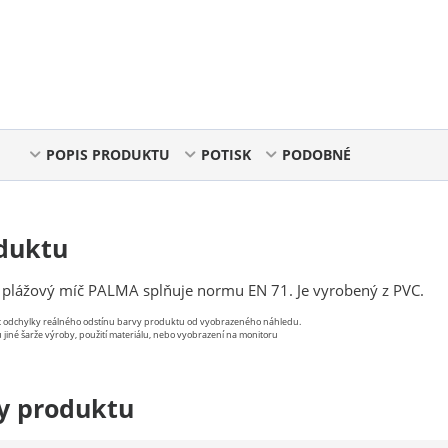
POPIS PRODUKTU
POTISK
PODOBNÉ
duktu
 plážový míč PALMA splňuje normu EN 71. Je vyrobený z PVC.
st odchylky reálného odstínu barvy produktu od vyobrazeného náhledu.
 jiné šarže výroby, použití materiálu, nebo vyobrazení na monitoru
y produktu