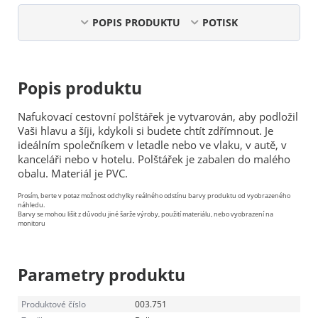
POPIS PRODUKTU
POTISK
Popis produktu
Nafukovací cestovní polštářek je vytvarován, aby podložil
Vaši hlavu a šíji, kdykoli si budete chtít zdřímnout. Je
ideálním společníkem v letadle nebo ve vlaku, v autě, v
kanceláři nebo v hotelu. Polštářek je zabalen do malého
obalu. Materiál je PVC.
Prosím, berte v potaz možnost odchylky reálného odstínu barvy produktu od vyobrazeného
náhledu.
Barvy se mohou lišit z důvodu jiné šarže výroby, použití materiálu, nebo vyobrazení na
monitoru
Parametry produktu
Produktové číslo
003.751