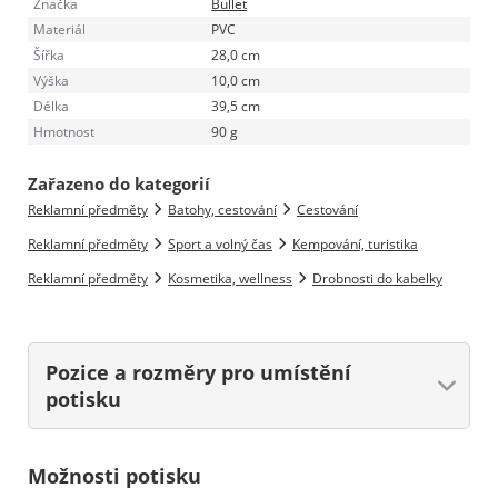
Značka
Bullet
Materiál
PVC
Šířka
28,0 cm
Výška
10,0 cm
Délka
39,5 cm
Hmotnost
90 g
Zařazeno do kategorií
Reklamní předměty
Batohy, cestování
Cestování
Reklamní předměty
Sport a volný čas
Kempování, turistika
Reklamní předměty
Kosmetika, wellness
Drobnosti do kabelky
Pozice a rozměry
pro umístění
potisku
Možnosti potisku