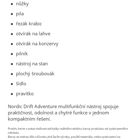
nůžky
pila
řezák krabic
otvírák na lahve
otvírák na konzervy
pilník
nástroj na stan
plochý šroubovák
šídlo
pravítko
Nordic Drift Adventure multifunkční nástroj spojuje
praktičnost, odolnost a chytré funkce v jednom
kompaktním řešení.
Prosím, berte v potaz možnost odchylky reálného odstínu barvy produktu od vyobrazeného
náhledu.
Barvy se mohou lišit z důvodu jiné šarže výroby, použití materiálu, nebo vyobrazení na