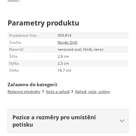
monitoru
Parametry produktu
Produktové číslo
059.814
Značka
Nordic Drift
Materiál
nerezová ocel, hliník, nerez
Šířka
2,8 cm
Výška
2,5 cm
Délka
16,7 cm
Zařazeno do kategorií
Reklamní předměty
Nože a nářadí
Nářadí, nože, svítilny
Pozice a rozměry
pro umístění
potisku