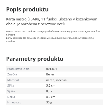
Popis produktu
Karta nástrojů SAKIi, 11 funkcí, uloženo v koženkovém
obale. Je vyrobena z nerezové oceli.
Prosím, berte v potaz možnost odchylky reálného odstínu barvy produktu od vyobrazeného
náhledu.
Barvy se mohou lišit z důvodu jiné šarže výroby, použití materiálu, nebo vyobrazení na
monitoru
Parametry produktu
Produktové číslo
001.891
Značka
Bullet
Materiál
nerez, koženka
Šířka
5,5 cm
Výška
0,3 cm
Délka
8,0 cm
Hmotnost
35 g