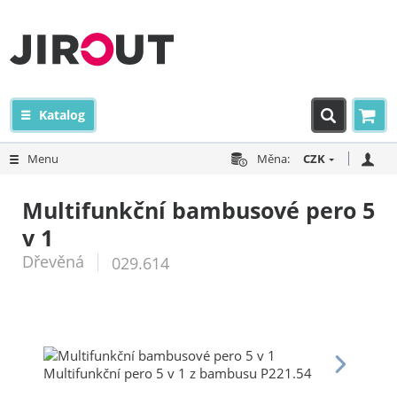
Katalog
Menu
Měna:
CZK
Multifunkční bambusové pero 5
v 1
Dřevěná
029.614