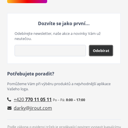
Dozvíte se jako první...
Odebírejte newsletter, naše akce a novinky Vám už
neutečou.
Odebírat
Potřebujete poradit?
Pomůžeme Vám při výběru produktů a nejvhodnější aplikace
Vašeho loga.
+420
770 11 05 11
Po – Pá:
8:00 – 17:00
darky@jirout.com
Podle zákona o evidenci tržeb je prodávající povinen vystavit kupujícímu