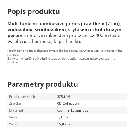
Popis produktu
Multifunkční bambusové pero s pravítkem (7 cm),
vodováhou, šroubovákem, stylusem či kuličkovým
perem
s modrým inkoustem pro psaní až 400 m textu.
Vyrobeno z bambusu, klip z hliníku.
Prosím, berte v potaz možnost odchylky reálného odstínu barvy produktu od vyobrazeného
náhledu.
Barvy se mohou lišit z důvodu jiné šarže výroby, použití materiálu, nebo vyobrazení na
monitoru
Parametry produktu
Produktové číslo
029.614
Značka
XD Collection
Materiál
kov, hliník, bambus
Šířka
1,3 cm
Výška
15,0 cm