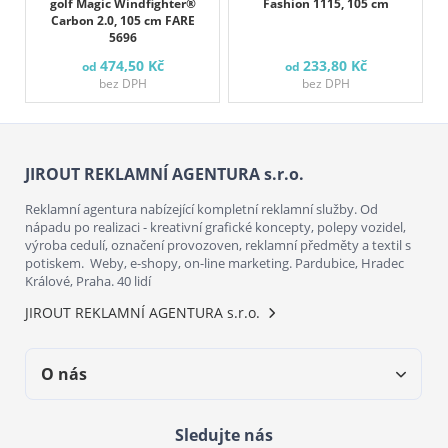
golf Magic Windfighter®
Fashion 1115, 105 cm
Carbon 2.0, 105 cm FARE
5696
474,50 Kč
233,80 Kč
od
od
bez DPH
bez DPH
JIROUT REKLAMNÍ AGENTURA s.r.o.
Reklamní agentura nabízející kompletní reklamní služby. Od
nápadu po realizaci - kreativní grafické koncepty, polepy vozidel,
výroba cedulí, označení provozoven, reklamní předměty a textil s
potiskem. Weby, e-shopy, on-line marketing. Pardubice, Hradec
Králové, Praha. 40 lidí
JIROUT REKLAMNÍ AGENTURA s.r.o.
O nás
Sledujte nás