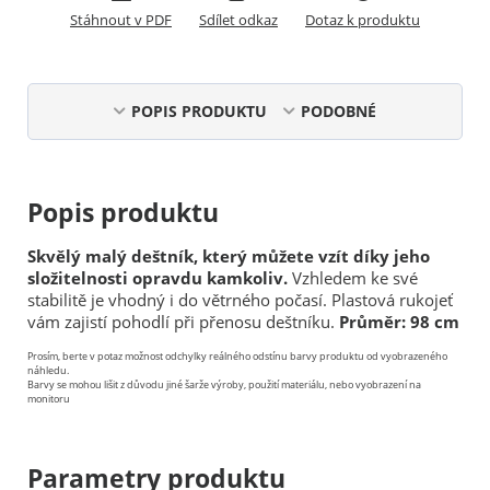
Stáhnout v PDF
Sdílet odkaz
Dotaz k produktu
POPIS PRODUKTU
PODOBNÉ
Popis produktu
Skvělý malý deštník, který můžete vzít díky jeho
složitelnosti opravdu kamkoliv.
Vzhledem ke své
stabilitě je vhodný i do větrného počasí. Plastová rukojeť
vám zajistí pohodlí při přenosu deštníku.
Průměr: 98 cm
Prosím, berte v potaz možnost odchylky reálného odstínu barvy produktu od vyobrazeného
náhledu.
Barvy se mohou lišit z důvodu jiné šarže výroby, použití materiálu, nebo vyobrazení na
monitoru
Parametry produktu