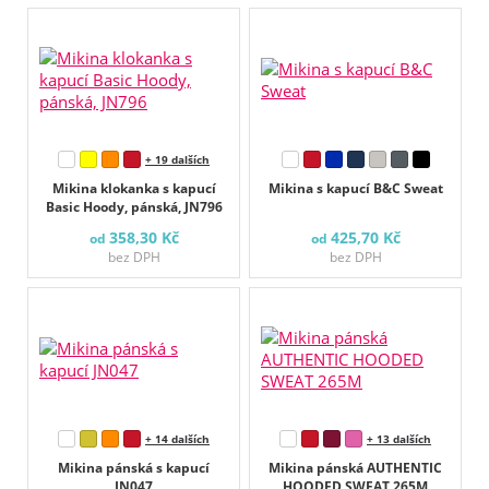
+ 19 dalších
Mikina klokanka s kapucí
Mikina s kapucí B&C Sweat
Basic Hoody, pánská, JN796
358,30 Kč
425,70 Kč
od
od
bez DPH
bez DPH
+ 14 dalších
+ 13 dalších
Mikina pánská s kapucí
Mikina pánská AUTHENTIC
JN047
HOODED SWEAT 265M