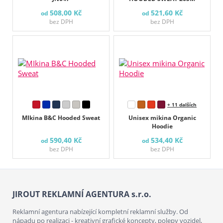
508,00 Kč
521,60 Kč
od
od
bez DPH
bez DPH
+ 11 dalších
MIkina B&C Hooded Sweat
Unisex mikina Organic
Hoodie
590,40 Kč
534,40 Kč
od
od
bez DPH
bez DPH
JIROUT REKLAMNÍ AGENTURA s.r.o.
Reklamní agentura nabízející kompletní reklamní služby. Od
nápadu po realizaci - kreativní grafické koncepty, polepy vozidel,