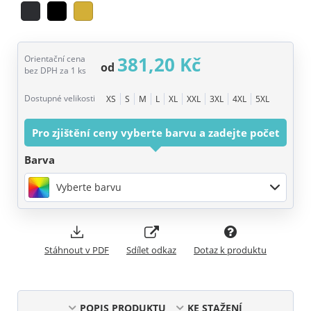
381,20 Kč
Orientační cena
od
bez DPH za 1 ks
Dostupné velikosti
XS
S
M
L
XL
XXL
3XL
4XL
5XL
Pro zjištění ceny vyberte barvu a zadejte počet
Barva
Vyberte barvu
Stáhnout v PDF
Sdílet odkaz
Dotaz k produktu
POPIS PRODUKTU
KE STAŽENÍ