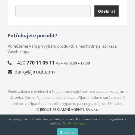
Odebírat
Potřebujete poradit?
Pomůžeme Vám při výběru produktů a nejvhodnější aplikace
Vašeho loga.
+420
770 11 05 11
Po – Pá:
8:00 – 17:00
darky@jirout.com
Podle zákona o evidenci tržeb je prodávající povinen vystavit kupujícímu
účtenku. Zároveň je povinen zaevidovat přijatou tržbu u správce daně
online, v případě technického výpadku pak nejpozději do 48 hodin.
© JIROUT REKLAMNÍ AGENTURA s.r.o.
Při poskytování služeb nám pomáhají cookies. Používáním webu s tím vyjadřujete
souhlas.
Další informace
Rozumím