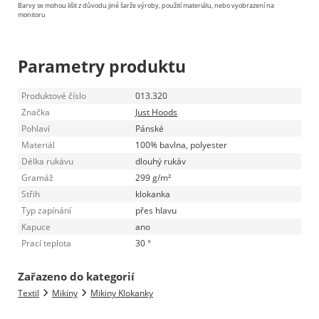
Barvy se mohou lišit z důvodu jiné šarže výroby, použití materiálu, nebo vyobrazení na
monitoru
Parametry produktu
Produktové číslo
013.320
Značka
Just Hoods
Pohlaví
Pánské
Materiál
100% bavlna, polyester
Délka rukávu
dlouhý rukáv
Gramáž
299 g/m²
Střih
klokanka
Typ zapínání
přes hlavu
Kapuce
ano
Prací teplota
30 °
Zařazeno do kategorií
Textil
Mikiny
Mikiny Klokanky