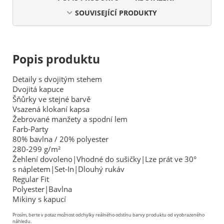
SOUVISEJÍCÍ PRODUKTY
Popis produktu
Detaily s dvojitým stehem
Dvojitá kapuce
Šňůrky ve stejné barvě
Vsazená klokaní kapsa
Žebrované manžety a spodní lem
Farb-Party
80% bavlna / 20% polyester
280-299 g/m²
Žehlení dovoleno|Vhodné do sušičky|Lze prát ve 30°
s nápletem|Set-In|Dlouhý rukáv
Regular Fit
Polyester|Bavlna
Mikiny s kapucí
Prosím, berte v potaz možnost odchylky reálného odstínu barvy produktu od vyobrazeného
náhledu.